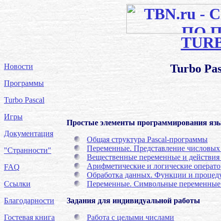
TUR
Новости
Turbo Pa
Программы
Turbo Pascal
Игры
Простые элементы программирования язык
Документация
Общая структура Pascal-программы
Переменные. Представление числовых
"Странности"
Вещественные переменные и действия
Арифметические и логические операт
FAQ
Обработка данных. Функции и процед
Ссылки
Переменные. Символьные переменные 
Благодарности
Задания для индивидуальной работы
Гостевая книга
Работа с целыми числами