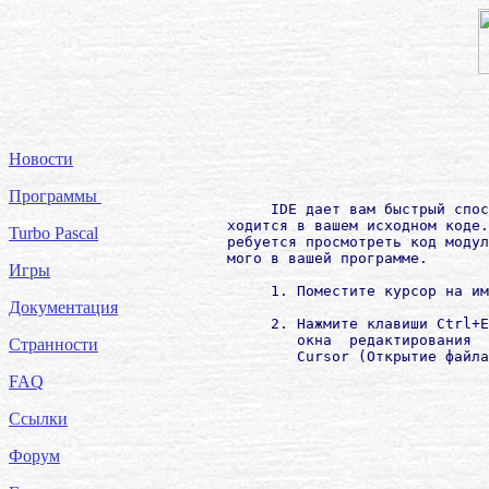
Новости
Программы
             IDE дает вам быстрый спос
        ходится в вашем исходном коде.
Turbo Pascal
        ребуется просмотреть код модул
        мого в вашей программе.

Игры
             1. Поместите курсор на им
Документация
             2. Нажмите клавиши Ctrl+E
                окна  редактирования  
Странности
                Cursor (Открытие файла
FAQ
Ссылки
Форум