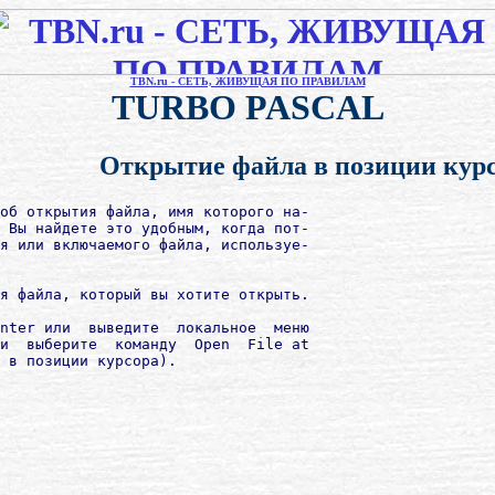
TBN.ru - СЕТЬ, ЖИВУЩАЯ ПО ПРАВИЛАМ
TURBO PASCAL
Открытие файла в позиции кур
об открытия файла, имя которого на-

 Вы найдете это удобным, когда пот-

я или включаемого файла, используе-

я файла, который вы хотите открыть.

nter или  выведите  локальное  меню

и  выберите  команду  Open  File at

 в позиции курсора).
