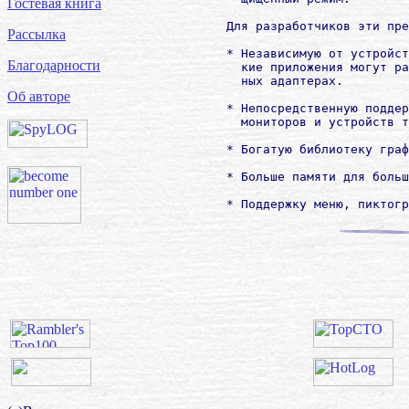
Гостевая книга
             Для разработчиков эти пре
Рассылка
             * Независимую от устройст
Благодарности
               кие приложения могут ра
               ных адаптерах.

Об авторе
             * Непосредственную поддер
               мониторов и устройств т
             * Богатую библиотеку граф
             * Больше памяти для больш
             * Поддержку меню, пиктогр