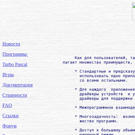
Новости
Программы
             Как для пользователей, та
        лагает множество преимуществ, 
Turbo Pascal
             * Стандартные и предсказу
Игры
               использовать одно прило
               со всеми остальными.

Документация
             * Для каждого  приложения
               драйверы устройств  и у
Странности
               драйверы для поддержки 
FAQ
             * Межпрограммное взаимоде
Ссылки
             * Многозадачность:  возмо
               жество программ.

Форум
             * Доступ к большему объем
               щищенный режим.
