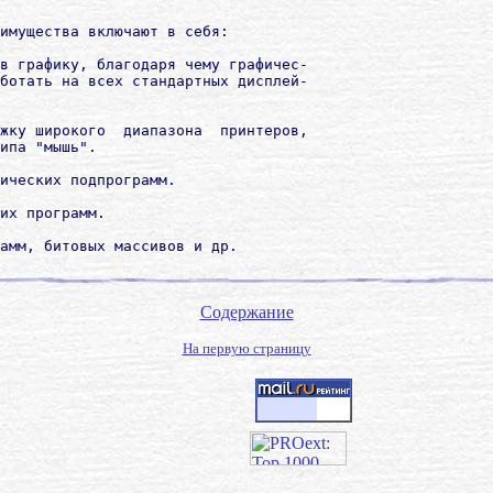
имущества включают в себя:

в графику, благодаря чему графичес-

ботать на всех стандартных дисплей-

жку широкого  диапазона  принтеров,

ипа "мышь".

ических подпрограмм.

их программ.

амм, битовых массивов и др.
Содержание
На первую страницу