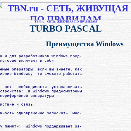
TBN.ru - СЕТЬ, ЖИВУЩАЯ ПО ПРАВИЛАМ
TURBO PASCAL
Преимущества Windows
к и для разработчиков Windows пред-

которые включают в себя:

емые операторы: если вы знаете, как

жение Windows,  то сможете работать

  нет  необходимости  устанавливать

стройства:  в Windows предусмотрены

периферийной аппаратуры.

йствие и связь.

жность одновременно запускать  мно-

у памяти:  Windows поддерживает за-
