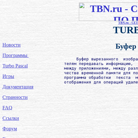
TBN.ru - С
TUR
Новости
Буфер
Программы
             Буфер вырезанного  изобра
        телям передавать информацию,  
Turbo Pascal
        между приложениями, между разл
        честве временной памяти для по
Игры
        программа обработки  текста  м
        отображения для операций удале
Документация
Странности
FAQ
Ссылки
Форум