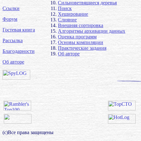
Сильноветвящиеся деревья
Ссылки
Поиск
Хеширование
Форум
Слияние
Внешняя сортировка
Гостевая книга
Алгоритмы архивации данных
Оценка программ
Рассылка
Основы компиляции
Практические задания
Благодарности
Об авторе
Об авторе
(с)Все права защищены