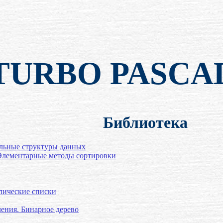
TURBO PASCA
Библиотека
льные структуры данных
Элементарные методы сортировки
лические списки
ения. Бинарное дерево