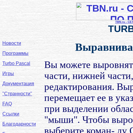
TBN.ru - С
TURB
Новости
Выравнива
Программы
Вы можете выровнят
Turbo Pascal
части, нижней части
Игры
Документация
редактирования. Вы
"Странности"
перемещает ее в ука
FAQ
при выделении обла
Ссылки
"мыши". Чтобы выро
Благодарности
выберите коман- ду O