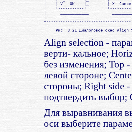
¦    ¦ V   OK    ¦_        ¦ X  Cance
¦    +-----------+_        +---------
¦      ____________          ________
¦                                    
+------------------------------------
Align selection - пар
верти- кальное; Hori
без изменения; Top - 
левой стороне; Cente
стороны; Right side 
подтвердить выбор; C
Для выравнивания в
оси выберите парамет