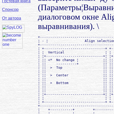
Гостевая книга
(Параметры¦Выравни
Спонсор
диалоговом окне Ali
От автора
выравнивания). \
+------------------------------------
¦ - ¦                  Align selectio
+------------------------------------
¦ +------------------------------+ +-
¦ ¦  Vertical                    ¦ ¦ 
¦ ¦+----------------------------+¦ ¦+
¦ ¦¦ <*  No change ¦            ¦¦ ¦¦
¦ ¦¦     ----------+            ¦¦ ¦¦
¦ ¦¦  >  Top                    ¦¦ ¦¦
¦ ¦¦                            ¦¦ ¦¦
¦ ¦¦  >  Center                 ¦¦ ¦¦
¦ ¦¦                            ¦¦ ¦¦
¦ ¦¦  >  Bottom                 ¦¦ ¦¦
¦ ¦¦                            ¦¦ ¦¦
¦ ¦¦                            ¦¦ ¦¦
¦ ¦+----------------------------+¦ ¦+
¦ ¦                              ¦ ¦ 
¦ +------------------------------+ +-
+------------------------------------
¦    +-----------+         +---------
¦    ¦  _        ¦_        ¦         