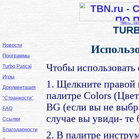
TBN.ru - С
TURB
Новости
Использо
Программы
Чтобы использовать 
Turbo Pascal
Игры
1. Щелкните правой
Документация
палитре Colors (Цвет
"Странности"
BG (если вы не выбр
FAQ
случае вы увиди- те 
Ссылки
Благодарности
2. В палитре инстру