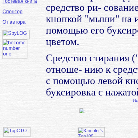
Гостевая книга
средство ри- сование
Спонсор
кнопкой "мыши" на и
От автора
помощью его буксир
цветом.
Средство стирания (
отноше- нию к средс
с помощью левой кно
буксировка с нажатой
На