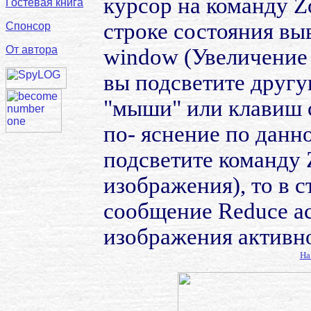
курсор на команду Z
Гостевая книга
строке состояния вы
Спонсор
От автора
window (Увеличение 
вы подсветите друг
"мыши" или клавиш с
по- яснение по данн
подсветите команду
изображения), то в 
сообщение Reduce a
изображения активно
На