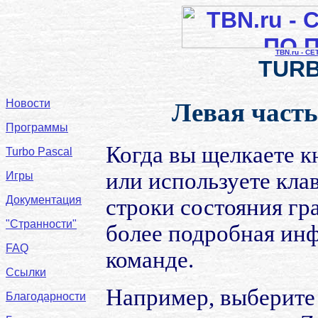
TBN.ru - С
TURB
Новости
Левая част
Программы
Когда вы щелкаете 
Turbo Pascal
или используете кла
Игры
Документация
строки состояния гр
"Странности"
более подробная ин
FAQ
команде.
Ссылки
Например, выберите
Благодарности