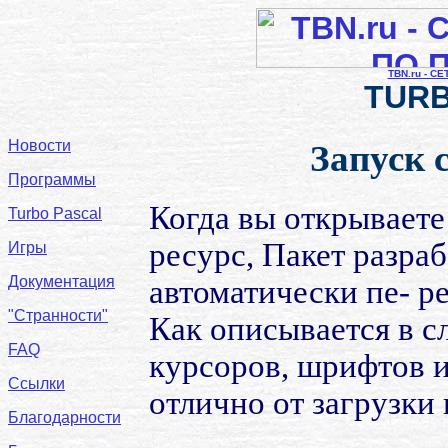
TBN.ru - С
TURB
Новости
Запуск 
Программы
Когда вы открывает
Turbo Pascal
ресурс, Пакет разра
Игры
Документация
автоматически пе- р
"Странности"
Как описывается в с
FAQ
курсоров, шрифтов и
Ссылки
отлично от загрузки
Благодарности