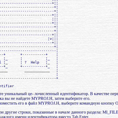
-------------------------+¦¦

--------------------------+¦

--------------------------+¦

-------------------------+¦¦

                         ¦¦¦

-------------------------+¦¦

--------------------------+¦

--------------------------+¦

-------------------------+¦¦

                       ¦v¦¦¦

-------------------------+¦¦

--------------------------+¦

---------------------------¦

--+       +-----------+    ¦

  ¦_      ¦           ¦_   ¦

l ¦_      ¦ ?  Help   ¦_   ¦

--+_      +-----------+_   ¦

____        ____________   ¦

                           ¦

---------------------------+

дите уникальный це- лочисленный идентификатор. В качестве пер
пока вы не найдете MYPROJ.H, затем выберите его.
 поместить его в файл MYPROJ.H, выберите командную кнопку 
 три другие строки, показанные в начале данного раздела: MI
каждого имени идентификатора вместо Tab Enter.