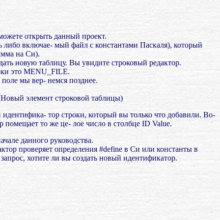
 можете открыть данный проект.
ль либо включае- мый файл с константами Паскаля), который
амма на Си).
дать новую таблицу. Вы увидите строковый редактор.
троки это MENU_FILE.
 поле мы вер- немся позднее.
ца¦Новый элемент строковой таблицы)
 идентифика- тор строки, который вы только что добавили. Во-
р помещает то же це- лое число в столбце ID Value.
ачале данного руководства.
тор проверяет определения #define в Си или константы в
запрос, хотите ли вы создать новый идентификатор.