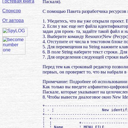
Гостевая книга
Паскаля).
Спонсор
С помощью Пакета разработчика ресурсов 
От автора
1. Убедитесь, что вы уже открыли проект.
2. Если у вас еще нет файла идентификато
задан для проек- та, задайте такой файл и
3. Выберите команду Resource¦New (Ресурс
4. Отступите от числа в текстовом блоке 
5. Для перемещения на String нажмите клав
6. В поле String наберите текст строки. Для п
7. Для определения следующей строки выбер
Перед тем как строковый редактор позволи
первых, он проверяет то, что вы набрали в
Примечание: Подробнее об использовании 
Как только вы введете алфавитно-цифрово
Паскале, которые указывают на целочислен
8. Чтобы вывести диалоговое окно New Iden
+------------------------------------
¦ - ¦                     New identif
+------------------------------------
¦  +---------------------------------
¦  ¦            +--------------------
¦  ¦ Name       ¦ MENU_FILE          