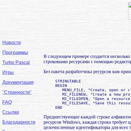
Новости
Программы
В следующем примере создается несколько 
строковыми ресурсами с помощью редактор
Turbo Pascal
Без пакета разработчика ресурсов вам приш
Игры
     STRINGTABLE

Документация
     BEGIN

        MENU_FILE, "Create, open or cl
"Странности"
        MI_FILENEW, "Create a new proj
        MI_FILEOPEN, "Open a resource 
FAQ
        MI_FILESAVE, "Save this resour
Ссылки
Предшествующие каждой строке алфавитно-
ресурсов Windows, каждая строка требует 
Благодарности
целочисленные идентификаторы для всех т