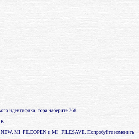
вого идентифика- тора наберите 768.
OK.
_FILENEW, MI_FILEOPEN и MI _FILESAVE. Попробуйте изменить