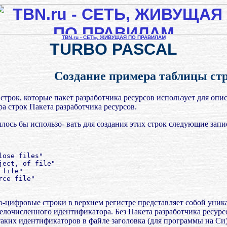
TBN.ru - СЕТЬ, ЖИВУЩАЯ ПО ПРАВИЛАМ
TURBO PASCAL
Создание примера таблицы ст
строк, которые пакет разработчика ресурсов использует для опис
а строк Пакета разработчика ресурсов.
лось бы использо- вать для создания этих строк следующие запи
ose files"

ect, of file"

file"

ce file"

цифровые строки в верхнем регистре представляет собой уникал
целочисленного идентификатора. Без Пакета разработчика ресур
аких идентификаторов в файле заголовка (для программы на Си