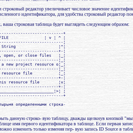
ки строковый редактор увеличивает числовое значение идентифи
исленного идентификатора, для удобства строковый редактор пом
к, ваша строковая таблица будет выглядеть следующим образом:
---------------------------+

FILE               ¦ v ¦ ^ ¦

---------------------------¦

 String                  ¦^¦

-------------------------+-¦

, open, or close files   ¦_¦

-------------------------¦_¦

 a new project resource o¦_¦

-------------------------¦_¦

 resource file           ¦_¦

-------------------------+-¦

his resource file        ¦v¦

-------------------------+-¦

_______________________¦>¦ ¦

---------------------------+

тырьмя определенными строка-

крыть данную строко- вую таблицу, дважды щелкнув кнопкой "мы
лице имя первого идентификатора в таблице. Если первая запись 
жно изменить только изменяя пер- вую запись ID Source в табл