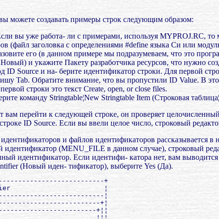
вы можете создавать примеры строк следующим образом:
 Если вы уже работа- ли с примерами, используя MYPROJ.RC, то
ров (файл заголовка с определениями #define языка Си или моду
 назовите его (в данном примере мы подразумеваем, что это прогр
¦Новый) и укажите Пакету разработчика ресурсов, что нужно соз
под ID Source и на- берите идентификатор строки. Для первой с
ишу Tab. Обратите внимание, что вы пропустили ID Value. В это
ервой строки это текст Create, open, or close files.
ите команду Stringtable¦New Stringtable Item (Строковая табли
т вам перейти к следующей строке, он проверяет целочисленный
 строке ID Source. Если вы ввели целое число, строковый редакто
идентификаторов и файлов идентификаторов рассказывается в н
й идентификатор (MENU_FILE в данном случае), строковый редак
ный идентификатор. Если идентифи- катора нет, вам выводится 
tifier (Новый иден- тификатор), выберите Yes (Да).
---------------------------+

ier                        ¦

---------------------------¦

--------------------------+¦

-------------------------+¦¦

                         ¦¦¦
