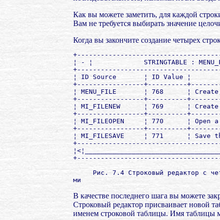
Как вы можете заметить, для каждой стро
Вам не требуется выбирать значение целоч
Когда вы закончите создание четырех стро
+------------------------------------
¦ - ¦             STRINGTABLE : MENU_
+------------------------------------
¦ ID Source       ¦ ID Value ¦       
+-----------------+----------+-------
¦ MENU_FILE       ¦ 768      ¦ Create
+-----------------+----------+-------
¦ MI_FILENEW      ¦ 769      ¦ Create
+-----------------+----------+-------
¦ MI_FILEOPEN     ¦ 770      ¦ Open a
+-----------------+----------+-------
¦ MI_FILESAVE     ¦ 771      ¦ Save t
+------------------------------------
¦<¦__________________________________
+------------------------------------
     Рис. 7.4 Строковый редактор с че
В качестве последнего шага вы можете за
Строковый редактор присваивает новой таб
именем строковой таблицы. Имя таблицы мо