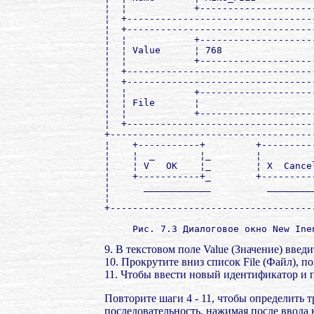
¦  ¦            +--------------------
¦  +---------------------------------
¦  +---------------------------------
¦  ¦            +--------------------
¦  ¦ Value      ¦ 768                
¦  ¦            +--------------------
¦  +---------------------------------
¦  +---------------------------------
¦  ¦            +--------------------
¦  ¦ File       ¦                    
¦  ¦            +--------------------
¦  +---------------------------------
+------------------------------------
¦    +-----------+         +---------
¦    ¦  _        ¦_        ¦         
¦    ¦ V   OK    ¦_        ¦ X  Cance
¦    +-----------+_        +---------
¦      ____________          ________
¦                                    
+------------------------------------
9. В текстовом поле Value (Значение) вве
10. Прокрутите вниз список File (Файл), 
11. Чтобы ввести новый идентификатор и
Повторите шаги 4 - 11, чтобы определить
последовательность, нажимая после ввода 