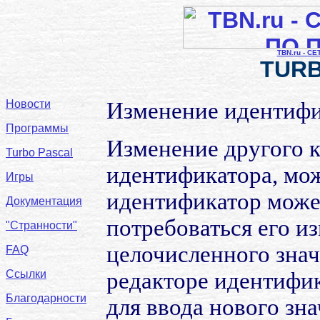
TBN.ru - С
TURB
Новости
Изменение идентиф
Программы
Изменение другого к
Turbo Pascal
идентификатора, мож
Игры
идентификатор може
Документация
потребоваться его из
"Странности"
целочисленного знач
FAQ
Ссылки
редакторе идентифик
Благодарности
для ввода нового зн