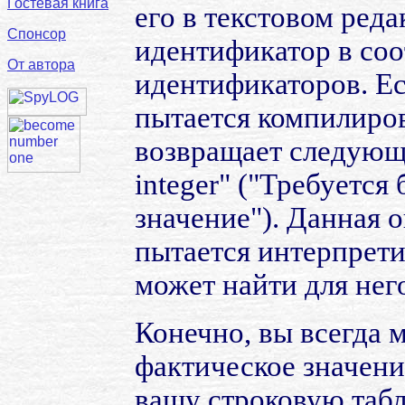
Гостевая книга
его в текстовом ред
Спонсор
идентификатор в со
От автора
идентификаторов. Ес
пытается компилиров
возвращает следующу
integer" ("Требуется
значение"). Данная 
пытается интерпрети
может найти для нег
Конечно, вы всегда 
фактическое значени
вашу строковую таб