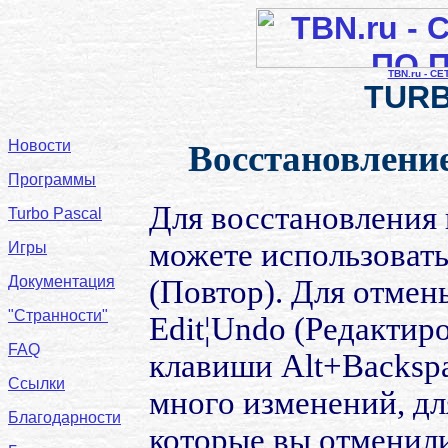
TBN.ru - С
TURB
Новости
Восстановлени
Программы
Для восстановления
Turbo Pascal
можете использовать
Игры
Документация
(Повтор). Для отмен
"Странности"
Edit¦Undo (Редактир
FAQ
клавиши Alt+Backsp
Ссылки
много изменений, дл
Благодарности
которые вы отменили