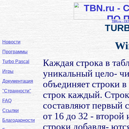
TBN.ru - С
TURB
Новости
Wi
Программы
Каждая строка в таб
Turbo Pascal
уникальный цело- ч
Игры
Документация
объединяет строки в
"Странности"
строк каждый. Строк
FAQ
составляют первый с
Ссылки
от 16 до 32 - второй
Благодарности
строки добавля- ютс