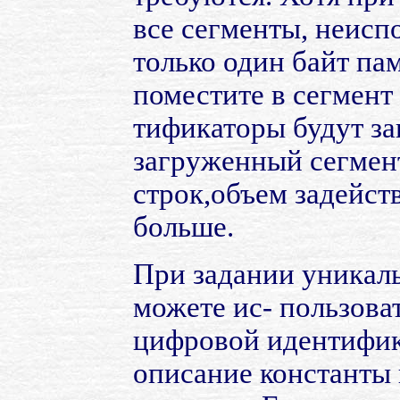
все сегменты, неисп
только один байт пам
поместите в сегмент
тификаторы будут за
загруженный сегмен
строк,объем задейст
больше.
При задании уникал
можете ис- пользова
цифровой идентифика
описание константы 