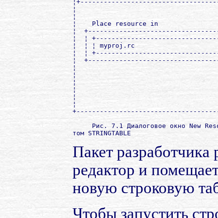
¦+-----------------------------------
¦                                    
¦                                    
¦    Place resource in               
¦  +---------------------------------
¦  ¦ +-------------------------------
¦  ¦ ¦ myproj.rc                     
¦  ¦ +-------------------------------
¦  +---------------------------------
¦                                    
¦                                    
¦                                    
¦                                    
¦                                    
¦                                    
+------------------------------------
     Рис. 7.1 Диалоговое окно New Res
Пакет разработчика 
редактор и помещает
новую строковую та
Чтобы запустить стр