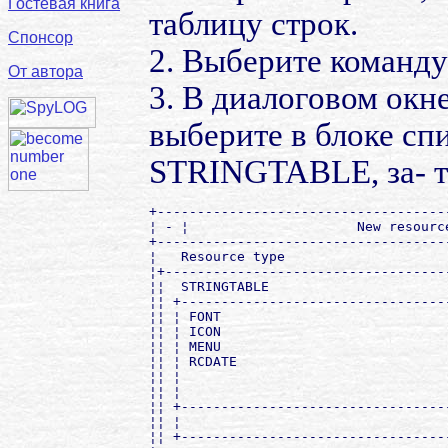
Гостевая книга
таблицу строк.
Спонсор
2. Выберите команду
От автора
3. В диалоговом окн
выберите в блоке спи
STRINGTABLE, за- т
+------------------------------------
¦ - ¦                     New resourc
+------------------------------------
¦   Resource type                    
¦+-----------------------------------
¦¦  STRINGTABLE                      
¦¦ +---------------------------------
¦¦ ¦ FONT                            
¦¦ ¦ ICON                            
¦¦ ¦ MENU                            
¦¦ ¦ RCDATE                          
¦¦ ¦                                 
¦¦ ¦                                 
¦¦ +---------------------------------
¦¦ ¦                                 
¦¦ +---------------------------------