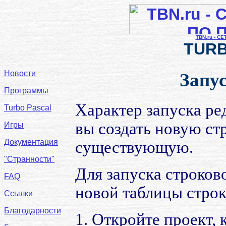
TBN.ru - С
TURB
Новости
Запу
Программы
Характер запуска ред
Turbo Pascal
вы создать новую ст
Игры
Документация
существующую.
"Странности"
Для запуска строков
FAQ
новой таблицы строк
Ссылки
Благодарности
1. Откройте проект, 