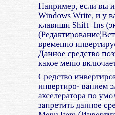
Например, если вы 
Windows Write, и у в
клавиши Shift+Ins (э
(Редактирование¦Вст
временно инвертируе
Данное средство поз
какое меню включает
Средство инвертиров
инвертиро- ванием э
акселератора по ум
запретить данное сре
Menu Item (Инверти