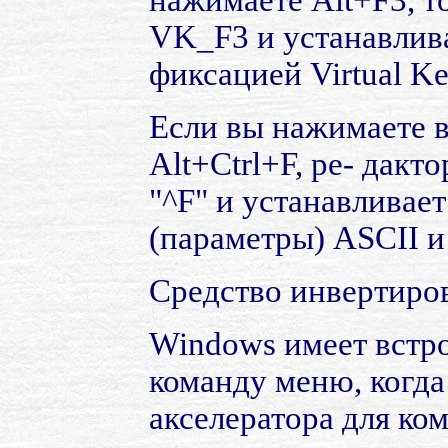
VK_F3 и устанавлив
фиксацией Virtual Ke
Если вы нажимаете 
Alt+Ctrl+F, ре- дакт
"^F" и устанавливае
(параметры) ASCII и 
Средство инвертиро
Windows имеет встр
команду меню, когда
акселератора для ко