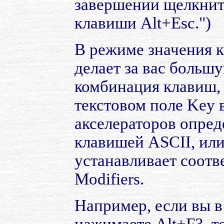
завершении щелкнит
клавиши Alt+Esc.")
В режиме значения к
делает за вас больш
комбинация клавиш, 
текстовом поле Key в
акселераторов опреде
клавишей ASCII, или
устанавливает соот
Modifiers.
Например, если вы 
нажимаете Alt+F3, т