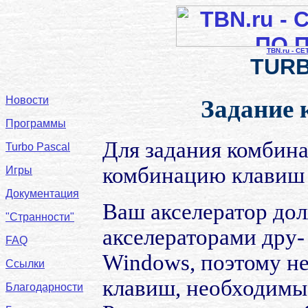
TBN.ru - С
TURB
Новости
Задание 
Программы
Для задания комбина
Turbo Pascal
комбинацию клавиш в
Игры
Документация
Ваш акселератор дол
"Странности"
акселераторами дру
FAQ
Windows, поэтому не
Ссылки
клавиш, необходимые
Благодарности