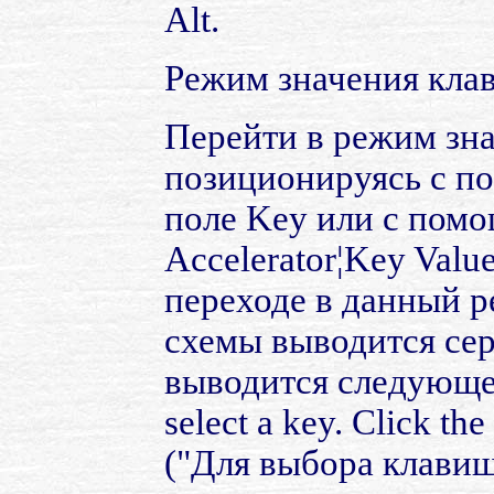
Alt.
Режим значения кла
Перейти в режим зн
позиционируясь с по
поле Key или с пом
Accelerator¦Key Valu
переходе в данный р
схемы выводится сер
выводится следующее
select a key. Click t
("Для выбора клавиш