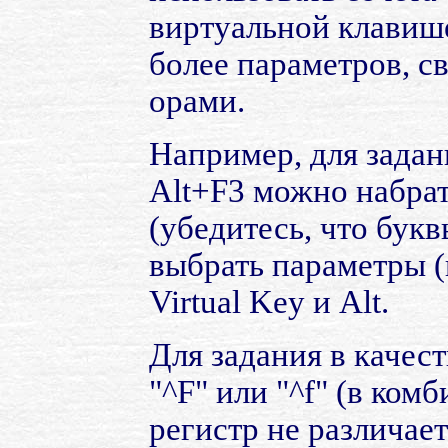
виртуальной клавише
более параметров, с
орами.
Например, для задан
Alt+F3 можно набрат
(убедитесь, что букв
выбрать параметры (
Virtual Key и Alt.
Для задания в качест
"^F" или "^f" (в ком
регистр не различае