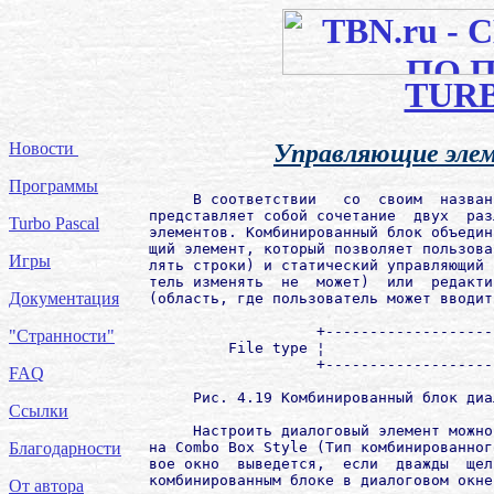
TUR
Новости
Управляющие элем
Программы
     В соответствии   со  своим  назван
представляет собой сочетание  двух  раз
Turbo Pascal
элементов. Комбинированный блок объедин
щий элемент, который позволяет пользова
Игры
лять строки) и статический управляющий 
тель изменять  не  может)  или  редакти
Документация
(область, где пользователь может вводит
                   +-------------------
"Странности"
         File type ¦                   
                   +-------------------
FAQ
     Рис. 4.19 Комбинированный блок диа
Ссылки
     Настроить диалоговый элемент можно
на Combo Box Style (Тип комбинированног
Благодарности
вое окно  выведется,  если  дважды  щел
комбинированным блоке в диалоговом окне.
От автора