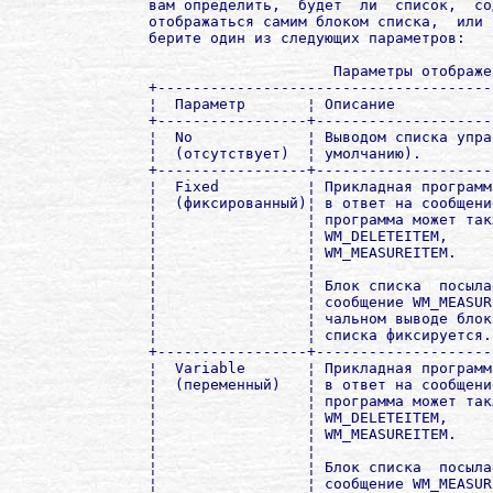
вам определить,  будет  ли  список,  со
отображаться самим блоком списка,  или 
берите один из следующих параметров:

                     Параметры отображе
+--------------------------------------
¦  Параметр       ¦ Описание           
+-----------------+--------------------
¦  No             ¦ Выводом списка упра
¦  (отсутствует)  ¦ умолчанию).        
+-----------------+--------------------
¦  Fixed          ¦ Прикладная программ
¦  (фиксированный)¦ в ответ на сообщени
¦                 ¦ программа может так
¦                 ¦ WM_DELETEITEM,     
¦                 ¦ WM_MEASUREITEM.    
¦                 ¦                    
¦                 ¦ Блок списка  посыла
¦                 ¦ сообщение WM_MEASUR
¦                 ¦ чальном выводе блок
¦                 ¦ списка фиксируется.
+-----------------+--------------------
¦  Variable       ¦ Прикладная программ
¦  (переменный)   ¦ в ответ на сообщени
¦                 ¦ программа может так
¦                 ¦ WM_DELETEITEM,     
¦                 ¦ WM_MEASUREITEM.    
¦                 ¦                    
¦                 ¦ Блок списка  посыла
¦                 ¦ сообщение WM_MEASUR