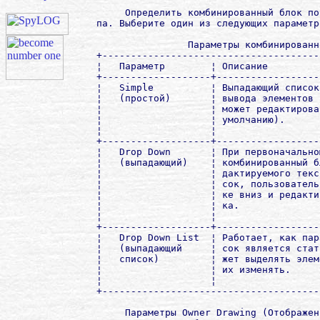
     Определить комбинированный блок по
па. Выберите один из следующих параметро
                Параметры комбинированн
+--------------------------------------
¦   Параметр        ¦ Описание         
+-------------------+------------------
¦   Simple          ¦ Выпадающий список
¦   (простой)       ¦ вывода элементов 
¦                   ¦ может редактирова
¦                   ¦ умолчанию).      
¦                   ¦                  
+-------------------+------------------
¦   Drop Down       ¦ При первоначально
¦   (выпадающий)    ¦ комбинированный б
¦                   ¦ дактируемого текс
¦                   ¦ сок, пользователь
¦                   ¦ ке вниз и редакти
¦                   ¦ ка.              
¦                   ¦                  
+-------------------+------------------
¦   Drop Down List  ¦ Работает, как пар
¦   (выпадающий     ¦ сок является стат
¦   список)         ¦ жет выделять элем
¦                   ¦ их изменять.     
¦                   ¦                  
+--------------------------------------
     Параметры Owner Drawing (Отображен