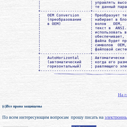
¦                      ¦ управлять высо
¦                      ¦ те данный пара
+----------------------+---------------
¦   OEM Conversion     ¦ Преобразует те
¦   (преобразование    ¦ набирает в бло
¦   в OEM)             ¦ волов   OEM,  
¦                      ¦ текст в  ANSI.
¦                      ¦ использовать в
¦                      ¦ обеспечивает, 
¦                      ¦ файла будет пр
¦                      ¦ символов  OEM,
¦                      ¦ файловой систе
+----------------------+---------------
¦   AutoHorizontаl     ¦ Автоматически 
¦   (автоматический    ¦ когда его разм
¦   горизонтальный)    ¦ равляющего эле
На г
(с)Все права защищены
По всем интересующим вопросам прошу писать на
электронны