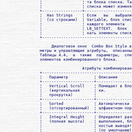
¦                 ¦ та блока списка. Та
¦                 ¦ списка может изменя
+-----------------+--------------------
¦  Has Strings    ¦ Если   вы   выбрали
¦  (со строками)  ¦ Variable, блок спис
¦                 ¦ каждого элемента   
¦                 ¦ LB_SETTEXT.  Блок  
¦                 ¦ кать элементы списк
+--------------------------------------
     Диалоговое окно  Combo Box Style в
метры и управляющие атрибуты,  описанны
Таблицы 4.4,  а  также  параметры,  спе
элементов комбинированного блока.

                  Атрибуты комбинирован
+--------------------------------------
¦   Параметр           ¦ Описание      
+----------------------+---------------
¦   Vertical Scroll    ¦ Помещает в бло
¦   (вертикальная      ¦ ки.           
¦   прокрутка)         ¦               
+----------------------+---------------
¦   Sorted             ¦ Автоматически 
¦   (отсортированный)  ¦ алфавитном пор
+----------------------+---------------
¦   Integral Height    ¦ Определяет раз
¦   (полная высота)    ¦ выполнения, бл
¦                      ¦ ностью выводят
¦                      ¦ (по умолчанию)