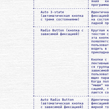
¦                           ¦ яния   кн
¦                           ¦ программа
+---------------------------+----------
¦   Auto 3-state            ¦ Идентична
¦   (автоматическая кнопка  ¦ фиксацией
¦   с тремя состояниями)    ¦ на состоя
¦                           ¦ ладной пр
+---------------------------+----------
¦   Radio Button (кнопка с  ¦ Круглая к
¦   зависимой фиксацией)    ¦ текстом с
¦                           ¦ эта кнопк
¦                           ¦ появляетс
¦                           ¦ пользоват
¦                           ¦ водить в 
¦                           ¦ прикладна
¦                           ¦          
¦                           ¦ Кнопки с 
¦                           ¦ лективные
¦                           ¦ ся группа
¦                           ¦ зависимой
¦                           ¦ пользоват
¦                           ¦ ющих пара
¦                           ¦ Когда пол
¦                           ¦ "мыши" на
¦                           ¦ сацией, т
¦                           ¦ лается со
+---------------------------+----------
¦   Auto Radio Button       ¦ Идентична
¦   (автоматическая кнопка  ¦ фиксацией
¦   с зависимой фиксацией)  ¦ жирной то