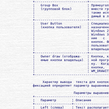
+---------------------------+----------
¦   Group Box               ¦ Прямоугол
¦   (групповой блок)        ¦ вместе гр
¦                           ¦ также исп
¦                           ¦ димый в л
+---------------------------+----------
¦   User Button             ¦ Специализ
¦   (кнопка пользователя)   ¦ назначенн
¦                           ¦ Windows 2
¦                           ¦ Windows 3
¦                           ¦ ние   с  
¦                           ¦ кнопок. В
¦                           ¦ пользоват
¦                           ¦ владельца
+---------------------------+----------
¦   Owner draw (отобража-   ¦ Кнопки, к
¦   емые кнопки владельца)  ¦ ной прогр
¦                           ¦ ку.  Когд
¦                           ¦ кнопки,  
¦                           ¦ WM_DRAWIT
+--------------------------------------
     Характер вывода  текста для кнопок
фиксацией определяет параметр выравниван
                     Параметры выравнив
+--------------------------------------
¦   Параметр        ¦ Описание         
+-------------------+------------------
¦   Left (слева)    ¦ Текст располагает