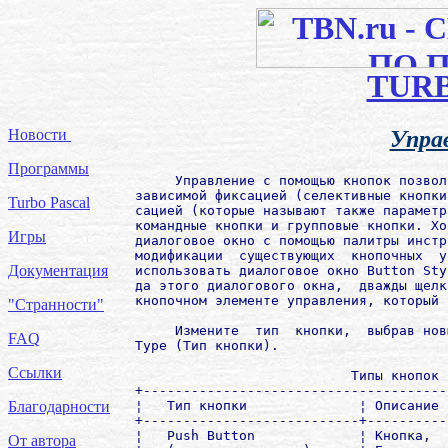
TUR
Новости
Упра
Программы
     Управление с помощью кнопок позвол
зависимой фиксацией (селективные кнопки
Turbo Pascal
сацией (которые называют также параметр
командные кнопки и групповые кнопки. Хо
Игры
диалоговое окно с помощью палитры инстр
модификации  существующих  кнопочных  у
Документация
использовать диалоговое окно Button Sty
да этого диалогового окна,  дважды щелк
кнопочном элементе управления, который 
"Странности"
     Измените  тип  кнопки,  выбрав нов
FAQ
Type (Тип кнопки).

Ссылки
                           Типы кнопок 
+--------------------------------------
¦   Тип кнопки              ¦ Описание 
Благодарности
+---------------------------+----------
¦   Push Button             ¦ Кнопка,  
От автора