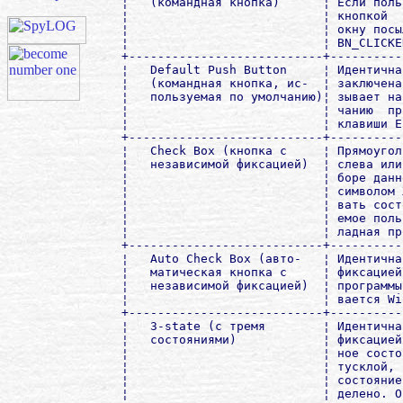
¦   (командная кнопка)      ¦ Если поль
¦                           ¦ кнопкой  
¦                           ¦ окну посы
¦                           ¦ BN_CLICKE
+---------------------------+----------
¦   Default Push Button     ¦ Идентична
¦   (командная кнопка, ис-  ¦ заключена
¦   пользуемая по умолчанию)¦ зывает на
¦                           ¦ чанию  пр
¦                           ¦ клавиши E
+---------------------------+----------
¦   Check Box (кнопка с     ¦ Прямоугол
¦   независимой фиксацией)  ¦ слева или
¦                           ¦ боре данн
¦                           ¦ символом 
¦                           ¦ вать сост
¦                           ¦ емое поль
¦                           ¦ ладная пр
+---------------------------+----------
¦   Auto Check Box (авто-   ¦ Идентична
¦   матическая кнопка с     ¦ фиксацией
¦   независимой фиксацией)  ¦ программы
¦                           ¦ вается Wi
+---------------------------+----------
¦   3-state (с тремя        ¦ Идентична
¦   состояниями)            ¦ фиксацией
¦                           ¦ ное состо
¦                           ¦ тусклой, 
¦                           ¦ состояние
¦                           ¦ делено. О