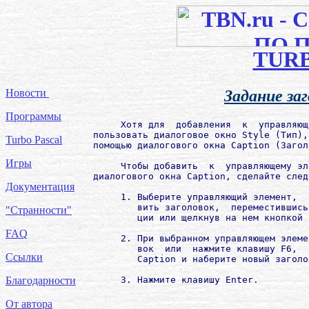
TUR
Новости
Задание за
Программы
     Хотя для  добавления  к  управляющ
пользовать диалоговое окно Style (Тип),
Turbo Pascal
помощью диалогового окна Caption (Загол
Игры
     Чтобы добавить  к  управляющему эл
диалогового окна Caption, сделайте след
Документация
     1. Выберите управляющий элемент,  
        вить заголовок,  переместившись
"Странности"
        ции или щелкнув на нем кнопкой 
FAQ
     2. При выбранном управляющем элеме
        вок  или  нажмите клавишу F6,  
Ссылки
        Caption и наберите новый заголов
     3. Нажмите клавишу Enter.

Благодарности
От автора