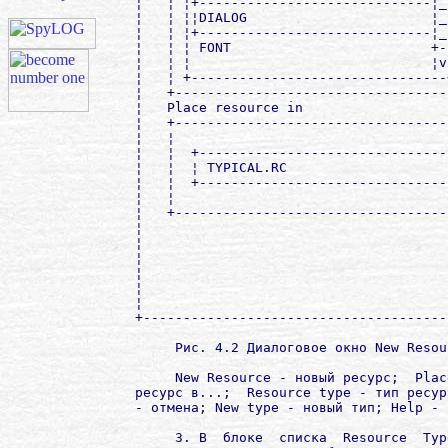
¦   ¦ ¦+-----------------------------¦_
¦   ¦ ¦¦DIALOG                       ¦_
¦   ¦ ¦+-----------------------------¦_
¦   ¦ ¦ FONT                         +-
¦   ¦ ¦                              ¦v
¦   ¦ +--------------------------------
¦   +----------------------------------
¦   Place resource in                  
¦   +----------------------------------
¦   ¦                                  
¦   ¦  +-------------------------------
¦   ¦  ¦ TYPICAL.RC                    
¦   ¦  +-------------------------------
¦   ¦                                  
¦   +----------------------------------
¦                                      
¦                                      
¦                                      
¦                                      
¦                                      
¦                                      
+--------------------------------------
     Рис. 4.2 Диалоговое окно New Resour
     New Resource - новый ресурс;  Plac
ресурс в...;  Resource type - тип ресур
- отмена; New type - новый тип; Help - 
     3. В  блоке  списка  Resource  Typ