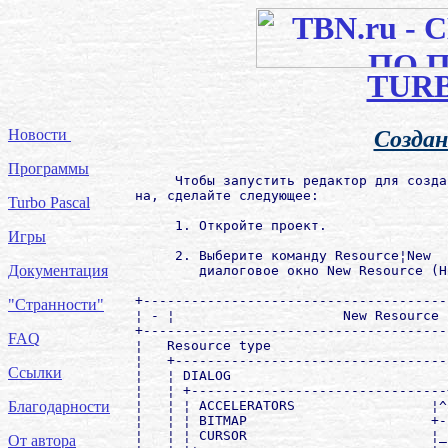
TUR
Новости
Создан
Программы
     Чтобы запустить редактор для созда
на, сделайте следующее:

Turbo Pascal
     1. Откройте проект.

Игры
     2. Выберите команду Resource¦New  
Документация
        диалоговое окно New Resource (Н
+--------------------------------------
"Странности"
¦ - ¦                     New Resource 
+--------------------------------------
FAQ
¦   Resource type                      
¦   +----------------------------------
Ссылки
¦   ¦ DIALOG                           
¦   ¦ +--------------------------------
¦   ¦ ¦ ACCELERATORS                 ¦^
Благодарности
¦   ¦ ¦ BITMAP                       +-
¦   ¦ ¦ CURSOR                       ¦_
От автора