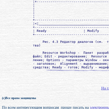
¦+-------------------------------------
¦                                      
¦                                      
¦                                      
¦                                      
+--------------------------------------
¦<¦____________________________________
+--------------------------------------
¦ Ready                   ¦ Modify     
+--------------------------------------
     Рис. 4.3 Редактор диалогов (см.  т
тва)

     Resource Workshop -  Пакет  разраб
файл; Edit - редактирование;  Resource 
ление; Options - параметры Window - окн
- заголовок;  Alignment - выравнивание;
На г
(с)Все права защищены
По всем интересующим вопросам прошу писать на
электронны