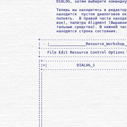
        DIALOG, затем выберите командну
        Теперь вы находитесь в редактор
        находится  пустое диалоговое ок
        полнять.  В правой части находя
        вок), палитра Aligment (Выравни
        тальные средства). В нижней час
        находится строка состояния.

+--------------------------------------
¦ - ¦________________Resource_Workshop_
+--------------------------------------
¦   File Edit Resource Control Options 
+--------------------------------------
¦+-------------------------------------
¦¦=¦             DIALOG_1              
¦+-------------------------------------
¦¦                                     
¦¦                                     
¦¦                                     
¦¦                                     
¦¦                                     
¦¦                                     
¦¦                                     
¦¦                                     
¦¦                                     
¦¦                                     
¦¦                                     
¦¦                                     
¦¦                                     