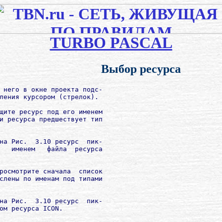
TURBO PASCAL
Выбор ресурса
 него в окне проекта подс-

ления курсором (стрелок).

щите ресурс под его именем

и ресурса предшествует тип

на Рис.  3.10 ресурс  пик-

   именем   файла  ресурса

росмотрите сначала  список

слены по именам под типами

на Рис.  3.10 ресурс  пик-
