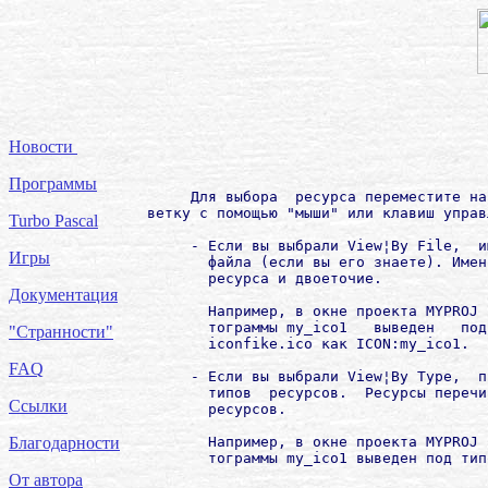
Новости
Программы
     Для выбора  ресурса переместите на
ветку с помощью "мыши" или клавиш управ
Turbo Pascal
     - Если вы выбрали View¦By File,  и
Игры
       файла (если вы его знаете). Имен
       ресурса и двоеточие.

Документация
       Например, в окне проекта MYPROJ 
       тограммы my_ico1   выведен   под
"Странности"
       iconfike.ico как ICON:my_ico1.

FAQ
     - Если вы выбрали View¦By Type,  п
       типов  ресурсов.  Ресурсы перечи
Ссылки
       ресурсов.

       Например, в окне проекта MYPROJ 
Благодарности
От автора