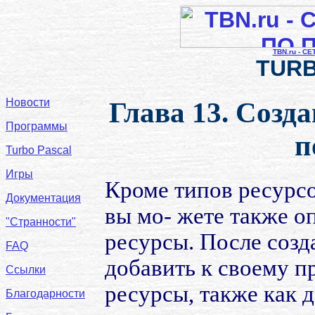
TBN.ru - С
TURB
Новости
Глава 13. Созд
Программы
п
Turbo Pascal
Игры
Кроме типов ресурсо
Документация
вы мо- жете также о
"Странности"
ресурсы. После созд
FAQ
добавить к своему п
Ссылки
ресурсы, также как 
Благодарности