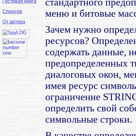
стандартного предоп
Гостевая книга
меню и битовые мас
Спонсор
От автора
Зачем нужно опреде
ресурсов? Определе
содержать данные, н
предопределенных т
диалоговых окон, мен
имея ресурс символ
ограничение STRING
определить свой соб
символьные строки.
В качестве определе