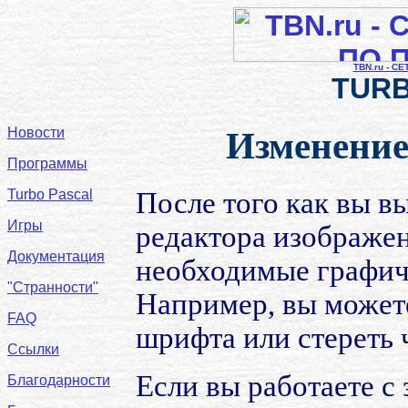
TBN.ru - С
TURB
Новости
Изменени
Программы
Turbo Pascal
После того как вы в
Игры
редактора изображе
Документация
необходимые графиче
"Странности"
Например, вы можете
FAQ
шрифта или стереть
Ссылки
Если вы работаете с
Благодарности