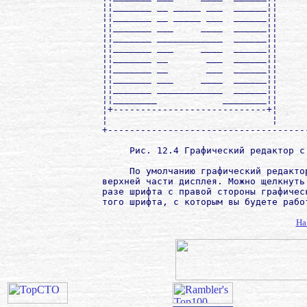
¦¦_______ __ _____ ___  ______¦¦     
¦¦_______ __ _____ ___  ______¦¦     
¦¦_______ ___     ____  ______¦¦     
¦¦_______ ____________  ______¦¦     
¦¦_______ ___     ____  ______¦¦     
¦¦_______ __       ___  ______¦¦     
¦¦_______ __       ___  ______¦¦     
¦¦_______ ___     ____  ______¦¦     
¦¦_______ ____________  ______¦¦     
¦¦________            ________¦¦     
¦+----------------------------+¦     
¦                              ¦     
+------------------------------------
     Рис. 12.4 Графический редактор с 
     По умолчанию графический редакто
верхней части дисплея. Можно щелкнуть
разе шрифта с правой стороны графичес
того шрифта, с которым вы будете работ
На