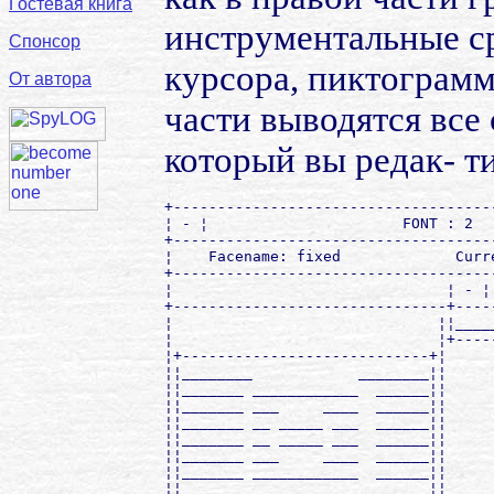
Гостевая книга
инструментальные ср
Спонсор
курсора, пиктограмм
От автора
части выводятся все
который вы редак- т
+------------------------------------
¦ - ¦                      FONT : 2  
+------------------------------------
¦    Facename: fixed             Curr
+------------------------------------
¦                               ¦ - ¦
+-------------------------------+----
¦                              ¦¦____
¦                              ¦+----
¦+----------------------------+¦     
¦¦________            ________¦¦     
¦¦_______ ____________  ______¦¦     
¦¦_______ ___     ____  ______¦¦     
¦¦_______ __ _____ ___  ______¦¦     
¦¦_______ __ _____ ___  ______¦¦     
¦¦_______ ___     ____  ______¦¦     
¦¦_______ ____________  ______¦¦     
¦¦_______ ___     ____  ______¦¦     