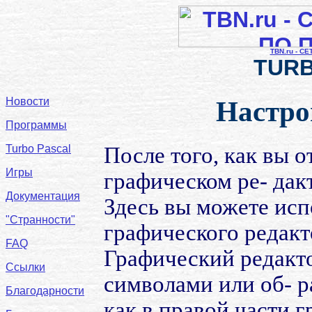
TBN.ru - С
TURB
Новости
Настро
Программы
Turbo Pascal
После того, как вы 
Игры
графическом ре- дакт
Документация
Здесь вы можете испо
"Странности"
графического редакт
FAQ
Графический редакто
Ссылки
символами или об- р
Благодарности
как в правой части 