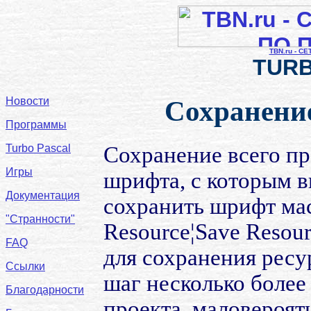
TBN.ru - С
TURB
Новости
Сохранени
Программы
Turbo Pascal
Сохранение всего пр
Игры
шрифта, с которым в
Документация
сохранить шрифт мас
"Странности"
Resource¦Save Resour
FAQ
для сохранения ресу
Ссылки
шаг несколько более
Благодарности
проекта, маловероятн