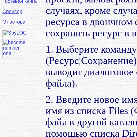
Гостевая книга
случаях, кроме случ
Спонсор
ресурса в двоичном 
От автора
сохранить ресурс в 
1. Выберите команду
(Ресурс¦Сохранение)
выводит диалоговое 
файла).
2. Введите новое им
имя из списка Files 
файл в другой катал
помощью списка Direc