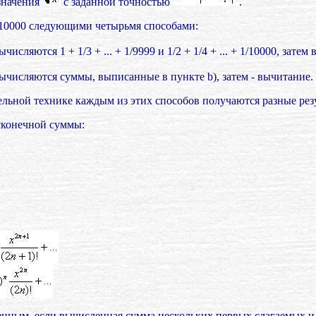
значения
с заданной точностью
.
 - 1/10000 следующими четырьмя способами:
исляются 1 + 1/3 + ... + 1/9999 и 1/2 + 1/4 + ... + 1/10000, зате
ычисляются суммы, выписанные в пункте b), затем - вычитание.
льной технике каждым из этих способов получаются разные рез
сконечной суммы:
нным, если вычисленная сумма нескольких первых слагаемых и 