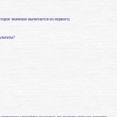
м второе значение вычитается из первого;
ультаты?
очередное слагаемое оказались по модулю меньше данного