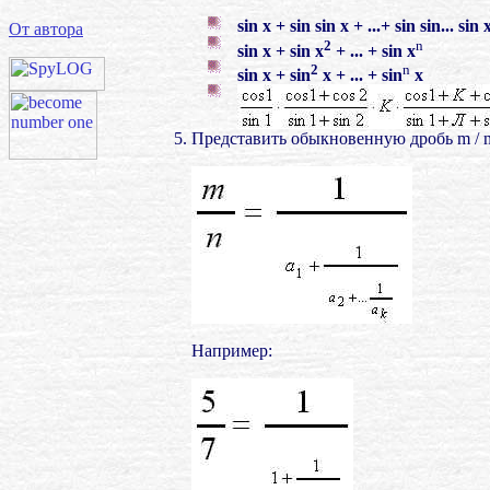
sin x + sin sin x + ...+ sin sin... sin 
От автора
2
n
sin x + sin x
+ ... + sin x
2
n
sin x + sin
x + ... + sin
x
Представить обыкновенную дробь m / n
Например: