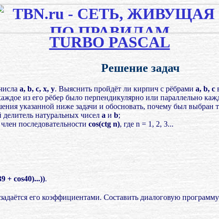
TURBO PASCAL
Решение задач
числа
a, b, c, x, y
. Выяснить пройдёт ли кирпич с рёбрами
a, b, c
в
каждое из его рёбер было перпендикулярно или параллельно кажд
ния указанной ниже задачи и обосновать, почему был выбран т
 делитель натуральных чисел
а
и
b
;
 член последовательности
cos(ctg n)
, где n = 1, 2, 3...
9 + cos40)...))
.
задаётся его коэффициентами. Составить диалоговую программу