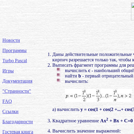
Новости
Программы
Даны действительные положительные 
кирпич разрешается только так, чтобы 
Turbo Pascal
Выписать фрагмент программы для реше
вычислить
с
- наибольший общий
Игры
найти
b
- первый отрицательный
Документация
вычислить:
"Странности"
FAQ
a) вычислить
y = cos(1 + cos(2 +...+ cos(3
Ссылки
2
Квадратное уравнение
Ах
+ Вх + С=0
Благодарности
Вычислить значение выражений:
Гостевая книга