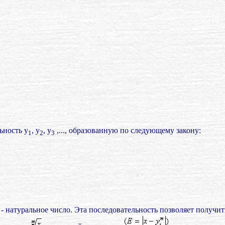
ьность у
, у
, у
,..., образованную по следующему закону:
1
2
3
- натуральное число. Эта последовательность позволяет получи