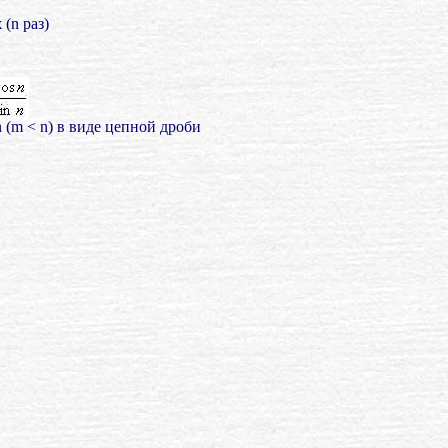
x
(n раз)
 (m < n) в виде цепной дроби