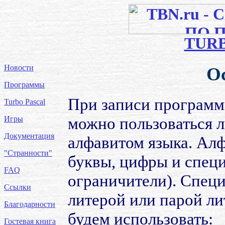
TUR
Новости
О
Программы
При записи программ
Turbo Pascal
можно пользоваться 
Игры
Документация
алфавитом языка. Алф
"Странности"
буквы, цифры и спец
FAQ
ограничители). Спец
Ссылки
литерой или парой л
Благодарности
будем использовать:
Гостевая книга