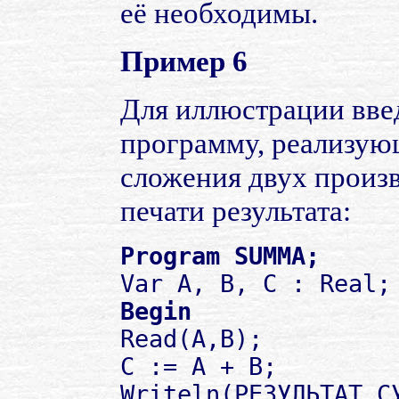
её необходимы.
Пример 6
Для иллюстрации вве
программу, реализую
сложения двух произ
печати результата:
Program SUMMA;
Var A, B, C : Real;
Begin
Read(A,B);
C := A + B;
Writeln(РЕЗУЛЬТАТ С