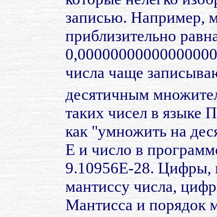
записью. Например, м
приблизительно равн
0,00000000000000000
числа чаще записываю
десятичным множите
таких чисел в языке П
как "умножить на деся
Е и число в програм
9.10956Е-28. Цифры,
мантиссу числа, цифр
Мантисса и порядок мо