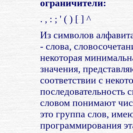
ограничители:
. , : ; ' ( ) [ ] ^
Из символов алфавита
- слова, словосочета
некоторая минимальн
значения, представл
соответствии с неко
последовательность с
словом понимают числ
это группа слов, име
программирования эта