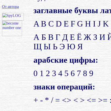
От автора
заглавные буквы лат
A B C D E F G H I J K
А Б В Г Д Е Ё Ж З И 
Щ Ы Ь Э Ю Я
арабские цифры:
0 1 2 3 4 5 6 7 8 9
знаки операций:
+ - * / = <> < > <= >= 