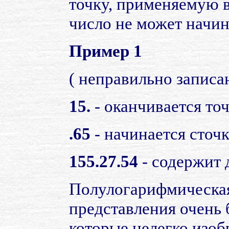
точку, применяемую в
число не может начин
Пример 1
( неправильно записа
15.
- оканчивается точ
.65
- начинается сточк
155.27.54
- содержит 
Полулогарифмическая
представления очень 
которые нелегко изо