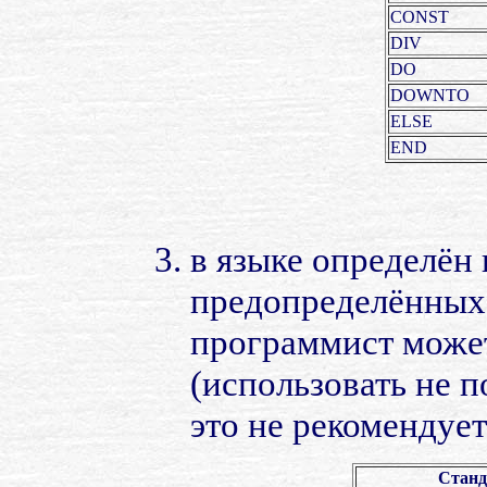
CONST
DIV
DO
DOWNTO
ELSE
END
в языке определён
предопределённых 
программист может
(использовать не п
это не рекомендует
Станд