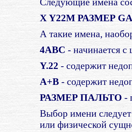
Следующие имена сос
X Y22M РАЗМЕР G
А такие имена, наобо
4ABC
- начинается с
Y.22
- содержит недоп
A+B
- содержит недоп
РАЗМЕР ПАЛЬТО
- 
Выбор имени следует 
или физической сущно