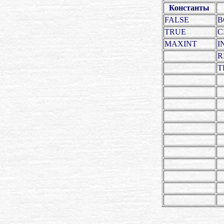
Константы
FALSE
B
TRUE
C
MAXINT
I
R
T