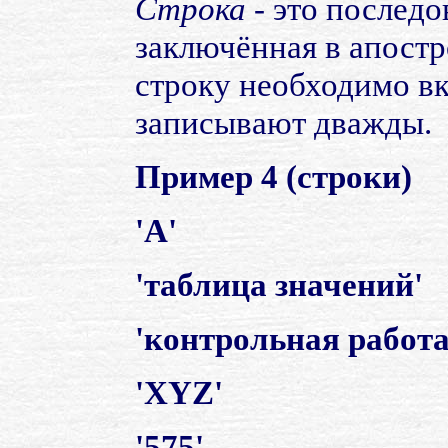
Строка
- это последо
заключённая в апостр
строку необходимо вк
записывают дважды.
Пример 4 (строки)
'A'
'таблица значений'
'контрольная работа
'XYZ'
'575'