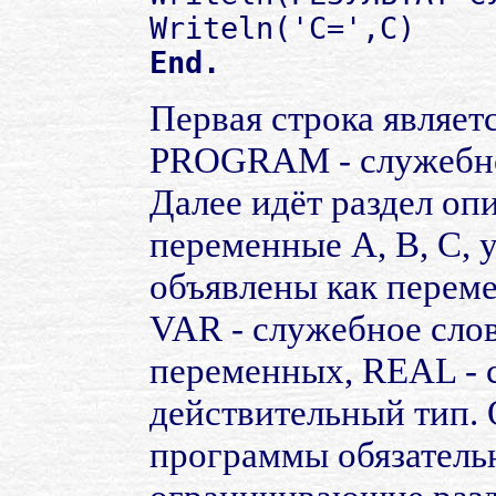
Writeln('C=',C)
End.
Первая строка являет
PROGRAM - служебно
Далее идёт раздел оп
переменные A, B, C, 
объявлены как переме
VAR - служебное сло
переменных, REAL - 
действительный тип.
программы обязатель