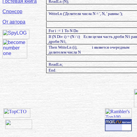
Гостевая книга
ReadLn (N);
Спонсор
WriteLn ('Делители числа N = ', N, ' равны:');
От автора
For i := 1 To N Do
If (N Div i) = (N / i)
Если целая часть дроби N/i ра
дроби N/i,
Then WriteLn (i);
i является очередным
делителем числа N
ReadLn;
End.