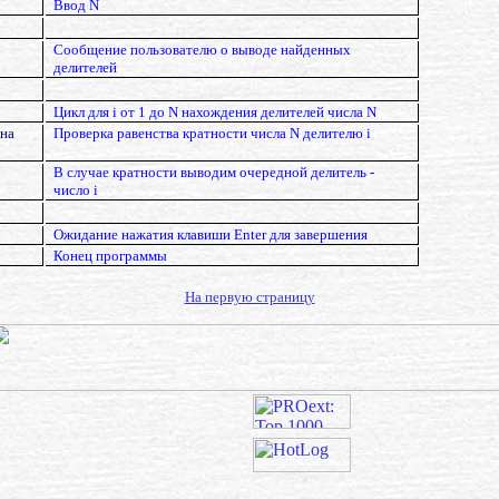
Ввод
N
Сообщение пользователю о выводе найденных
делителей
Цикл для i от 1 до N нахождения делителей числа N
вна
Проверка равенства кратности числа N делителю i
В случае кратности выводим очередной делитель -
число i
Ожидание нажатия клавиши Enter для завершения
Конец программы
На первую страницу