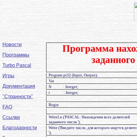
Новости
Программа нахож
Программы
заданного
Turbo Pascal
Program pr32 (Input, Output);
Игры
Var
Документация
N
: Integer;
i
: Integer;
"Странности"
Begin
FAQ
Ссылки
WriteLn ('PASCAL: Нахождения всех делителей
заданного числа.');
Благодарности
Write ('Введите число, для которого ищутся делите
');