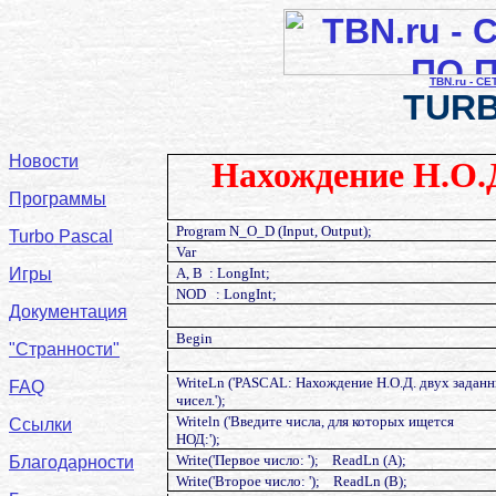
TBN.ru - С
TURB
Новости
Нахождение Н.О.Д
Программы
Program N_O_D (Input, Output);
Turbo Pascal
Var
Игры
A, B
: LongInt;
NOD
: LongInt;
Документация
Begin
"Странности"
WriteLn ('PASCAL: Нахождение Н.О.Д. двух задан
FAQ
чисел.');
Writeln ('Введите числа, для которых ищется
Ссылки
НОД:');
Write('Первое число: ');
ReadLn (A);
Благодарности
Write('Второе число: ');
ReadLn (B);