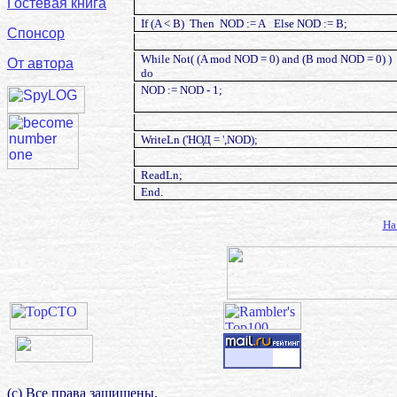
Гостевая книга
If (A < B)
Then
NOD := A
Else NOD := B;
Спонсор
While Not( (A mod NOD = 0) and (B mod NOD = 0) )
От автора
do
NOD := NOD - 1;
WriteLn ('
НОД
= ',NOD);
ReadLn;
End.
На
(с) Все права защищены.