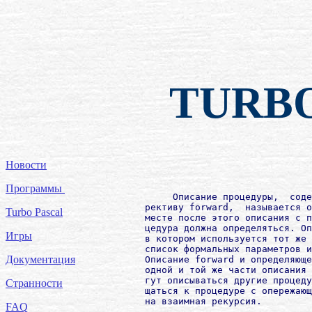
TURB
Новости
Программы
             Описание процедуры,  соде
        рективу forward,  называется о
Turbo Pascal
        месте после этого описания с п
        цедура должна определяться. Оп
Игры
        в котором используется тот же 
        список формальных параметров и
Документация
        Описание forward и определяюще
        одной и той же части описания 
        гут описываться другие процеду
Странности
        щаться к процедуре с опережающ
        на взаимная рекурсия.

FAQ