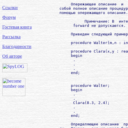
             Опережающее описание  и  
Ссылки
        собой полное описание процедур
        помощью опережающего описания.

Форум
                   Примечание: В  инте
              forward не допускаются.

Гостевая книга
             Приведем следующий пример
Рассылка
             procedure Walter(m,n : in
Благодарности
             procedure Clara(x,y : rea
             begin

Об авторе
              .

              .

              .

             end;

             procedure Walter;

             begin

              .

              .

              Clara(8.3, 2.4);

              .

              .

             end;

             Определяющее описание  пр