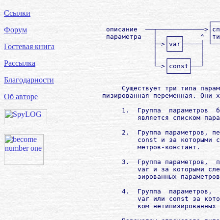
                                      
Ссылки
                                   ┌──
         описание  ──┬────────────>│сп
Форум
         параметра   │  ┌───┐    ^ │ти
                     ├─>│var├────┤ └──
Гостевая книга
                     │  └───┘    │    
                     │  ┌─────┐  │    
Рассылка
                     └─>│const├──┘    
                        └─────┘

Благодарности
             Существует три типа парам
        пизированная переменная. Они х
Об авторе
             1.  Группа  параметров  б
                 является списком пара
             2.  Группа параметров, пе
                 const и за которыми с
                 метров-констант.

             3.  Группа параметров,  п
                 var и за которыми сле
                 зированных параметров
             4.  Группа  параметров,  
                 var или const за кото
                 ком нетипизированных 