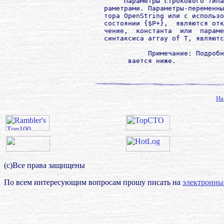
             Параметры строкового типа
        раметрами. Параметры-переменны
        тора OpenString или с использо
        состоянии {$P+},  являются отк
        чение,  константа  или  параме
        синтаксиса array of T, являютс
                   Примечание: Подробн
На
(с)Все права защищены
По всем интересующим вопросам прошу писать на
электронны