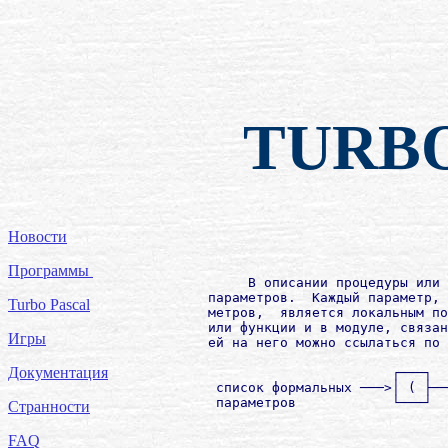
TURB
Новости
Программы
             В описании процедуры или 
        параметров.  Каждый параметр, 
Turbo Pascal
        метров,  является локальным по
        или функции и в модуле, связан
Игры
        ей на него можно ссылаться по 
Документация
                               ┌───┐  
         список формальных ───>│ ( ├──
         параметров            └───┘  
Странности
                                      
                                      
FAQ
                                      