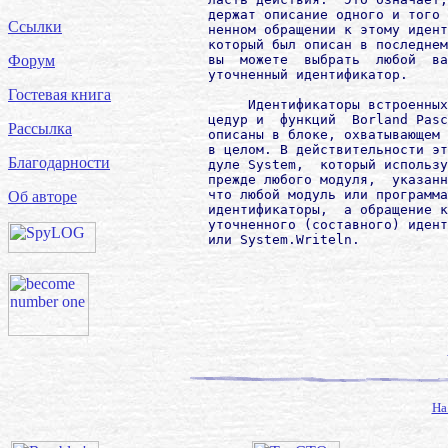
        держат описание одного и того 
Ссылки
        ненном обращении к этому идент
        который был описан в последнем
        вы  можете  выбрать  любой  ва
Форум
        уточненный идентификатор.

Гостевая книга
             Идентификаторы встроенных
        цедур и  функций  Borland Pasc
Рассылка
        описаны в блоке, охватывающем 
        в целом. В действительности эт
Благодарности
        дуле System,  который использу
        прежде любого модуля,  указанн
        что любой модуль или программа
Об авторе
        идентификаторы,  а обращение к
        уточненного (составного) идент
        или System.Writeln.

На