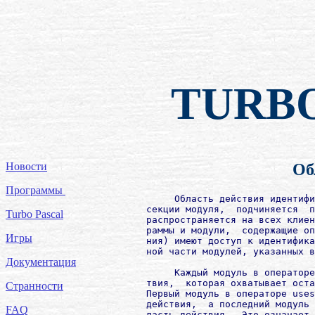
TURB
Новости
Об
Программы
             Область действия идентифи
        секции модуля,  подчиняется  п
Turbo Pascal
        распространяется на всех клиен
        раммы и модули,  содержащие оп
Игры
        ния) имеют доступ к идентифика
        ной части модулей, указанных в
Документация
             Каждый модуль в операторе
        твия,  которая охватывает оста
Странности
        Первый модуль в операторе uses
        действия,  а последний модуль 
FAQ
        ласть действия.  Это означает,