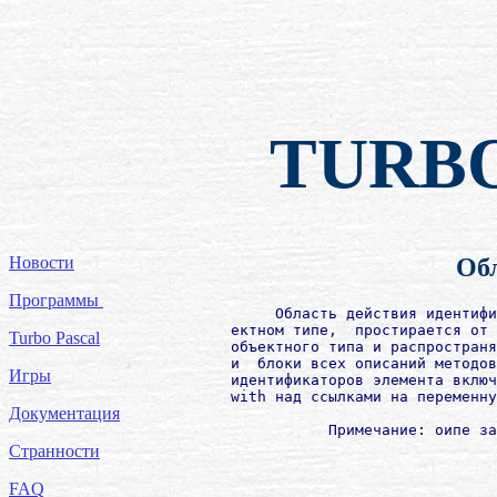
TURB
Новости
Обл
Программы
             Область действия идентифи
        ектном типе,  простирается от 
Turbo Pascal
        объектного типа и распространя
        и  блоки всех описаний методов
Игры
        идентификаторов элемента включ
        with над ссылками на переменну
Документация
Странности
FAQ