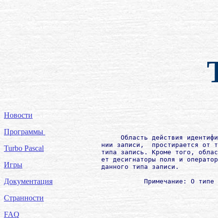
Новости
Программы
             Область действия идентифи
        нии записи,  простирается от т
Turbo Pascal
        типа запись. Кроме того, облас
        ет десигнаторы поля и оператор
Игры
        данного типа записи.

Документация
Странности
FAQ