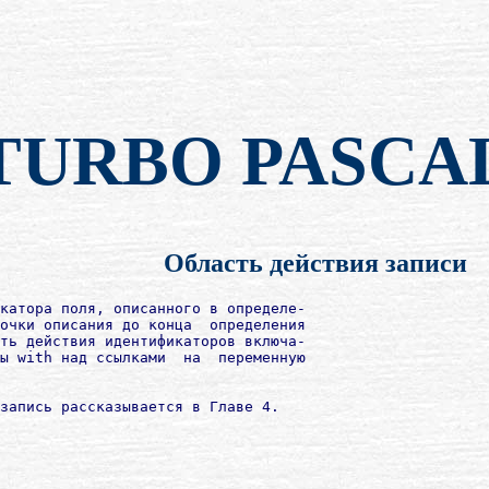
TURBO PASCA
Область действия записи
катора поля, описанного в определе-

очки описания до конца  определения

ть действия идентификаторов включа-

ы with над ссылками  на  переменную
