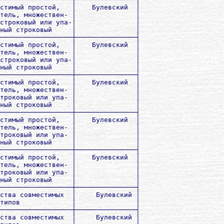
стимый простой,   │    Булевский  │

тель, множествен- │               │

строковый или упа-│               │

ный строковый     │               │

──────────────────┼───────────────┤

стимый простой,   │    Булевский  │

тель, множествен- │               │

строковый или упа-│               │

ный строковый     │               │

──────────────────┼───────────────┤

стимый простой,   │    Булевский  │

тель, множествен- │               │

троковый или упа- │               │

ный строковый     │               │

──────────────────┼───────────────┤

стимый простой,   │    Булевский  │

тель, множествен- │               │

троковый или упа- │               │

ный строковый     │               │

──────────────────┼───────────────┤

стимый простой,   │    Булевский  │

тель, множествен- │               │

троковый или упа- │               │

ный строковый     │               │

──────────────────┼───────────────┤

ства совместимых  │     Булевский │

типов             │               │

──────────────────┼───────────────┤

ства совместимых  │     Булевский │
