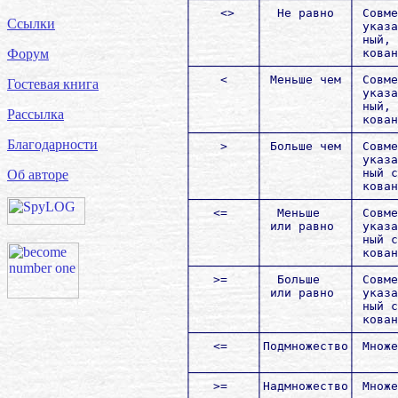
        │    <>   │  Не равно  │ Совме
Ссылки
        │         │            │ указа
        │         │            │ ный, 
        │         │            │ кован
Форум
        ├─────────┼────────────┼──────
        │    <    │ Меньше чем │ Совме
Гостевая книга
        │         │            │ указа
        │         │            │ ный, 
Рассылка
        │         │            │ кован
        ├─────────┼────────────┼──────
Благодарности
        │    >    │ Больше чем │ Совме
        │         │            │ указа
        │         │            │ ный с
Об авторе
        │         │            │ кован
        ├─────────┼────────────┼──────
        │   <=    │  Меньше    │ Совме
        │         │ или равно  │ указа
        │         │            │ ный с
        │         │            │ кован
        ├─────────┼────────────┼──────
        │   >=    │  Больше    │ Совме
        │         │ или равно  │ указа
        │         │            │ ный с
        │         │            │ кован
        ├─────────┼────────────┼──────
        │   <=    │Подмножество│ Множе
        │         │            │      
        ├─────────┼────────────┼──────
        │   >=    │Надмножество│ Множе