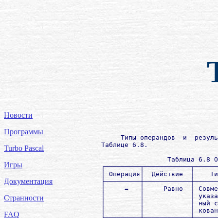
Новости
Программы
             Типы операндов  и  резуль
        Таблице 6.8.

Turbo Pascal
                         Таблица 6.8 О
Игры
        ┌─────────┬────────────┬──────
        │ Операция│  Действие  │    Ти
Документация
        ├─────────┼────────────┼──────
        │     =   │     Равно  │ Совме
        │         │            │ указа
Странности
        │         │            │ ный с
        │         │            │ кован
FAQ
        ├─────────┼────────────┼──────