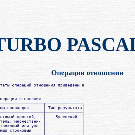
TURBO PASCA
Операции отношения
таты операций отношения приведены в

перации отношения

──────────────────┬───────────────┐

пы операндов      │ Тип результата│

──────────────────┼───────────────┤

стимый простой,   │    Булевский  │

тель, множествен- │               │

троковый или упа- │               │

ный строковый     │               │

──────────────────┼───────────────┤
