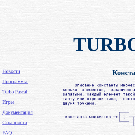
TURB
Новости
Конст
Программы
             Описание константы множес
        колько  элементов,  заключенны
Turbo Pascal
        запятыми. Каждый элемент такой
        танту или отрезок типа,  состо
Игры
        двумя точками.

Документация
                               ┌───┐  
         константа-множество ─>│ [ ├─┬
                               └───┘ │
Странности
                                     └
                                      
FAQ
                                      