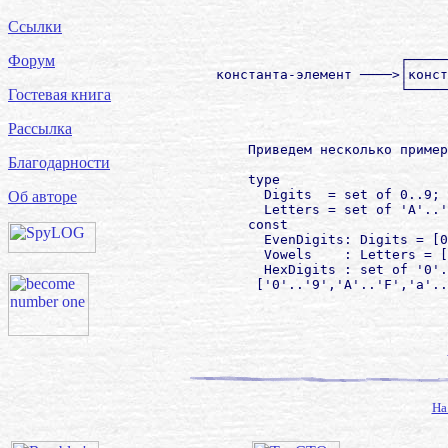
                                      
Ссылки
                                      
                                ┌─────
Форум
         константа-элемент ────>│конст
                                └─────
Гостевая книга
                                      
                                      
Рассылка
             Приведем несколько пример
Благодарности
             type

               Digits  = set of 0..9;

Об авторе
               Letters = set of 'A'..'
             const

               EvenDigits: Digits = [0
               Vowels    : Letters = [
               HexDigits : set of '0'.
              ['0'..'9','A'..'F','a'..
На