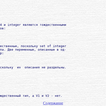
4 и integer являются тождественными

ов:

ественные, поскольку set of integer

па. Две переменные, описанные в од-

р:

скольку  их  описания не раздельны.

ждественный тип, а V1 и V2 - нет.

Содержание