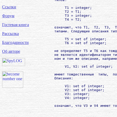
Ссылки
             T1 = integer;

             T2 = T1;

             T3 = integer;

Форум
             T4 = T2;

Гостевая книга
        означают, что T1,  T2,  T3,  T
        типами. Следующие описания тип
Рассылка
             T5 = set of integer;

Благодарности
             T6 = set of integer;

        не определяют T5 и T6 как тожд
Об авторе
        не является идентификатором ти
        ном и том же описании, наприме
             V1, V2: set of integer;

        имеют тождественные  типы,  по
        Описания:

             V1: set of integer;

             V2: set of integer;

             V3: integer;

             V4: integer;

        означают, что V3 и V4 имеют то