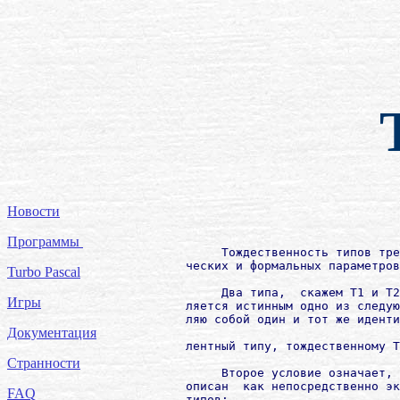
Новости
Программы
             Тождественность типов тре
        ческих и формальных параметров
Turbo Pascal
             Два типа,  скажем T1 и T2
Игры
        ляется истинным одно из следую
        ляю собой один и тот же иденти
Документация
        лентный типу, тождественному T
Странности
             Второе условие означает, 
        описан  как непосредственно эк
FAQ
        типов:
