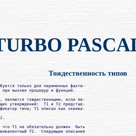
TURBO PASCA
Тождественность типов
буется только для переменных факти-

 при вызове процедур и функций.

, являются тождественными, если яв-

щих утверждений:  T1 и T2 представ-

фикатор типа; T1 описан как эквива-

2.

 что T1 не обязательно должен  быть

вивалентный T2.  Следующие описания
