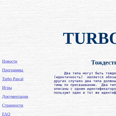
TURB
Новости
Тождест
Программы
             Два типа могут быть тожде
        (идентичность)  является обяза
Turbo Pascal
        других случаях два типа должны
        тимы по присваиванию.  Два тип
Игры
        описаны с одним идентификаторо
        пользуют один и тот же идентиф
Документация
Странности
FAQ