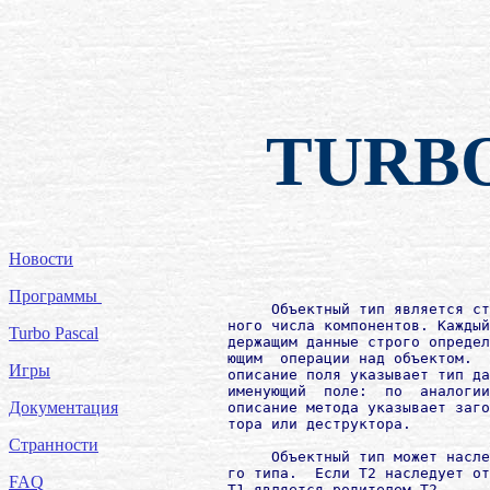
TURB
Новости
Программы
             Объектный тип является ст
        ного числа компонентов. Каждый
Turbo Pascal
        держащим данные строго определ
        ющим  операции над объектом.  
Игры
        описание поля указывает тип да
        именующий  поле:  по  аналогии
Документация
        описание метода указывает заго
        тора или деструктора.

Странности
             Объектный тип может насле
        го типа.  Если T2 наследует от
FAQ
        T1 является родителем T2.
