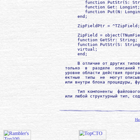
                function PutStr(S: Str
                function Get: Longint;

                function Put(N: Longin
             end;

             ZipFieldPtr = ^TZipField;

             ZipField = object(TNumFie
             function GetStr: String; 
             function PutStr(S: String
             virtual;

             end;

             В отличие от других типов
        только  в  разделе  описаний т
        уровне области действия програ
        ектные  типы  не  могут описыв
        или внутри блока процедуры, фу
             Тип компоненты  файлового
На