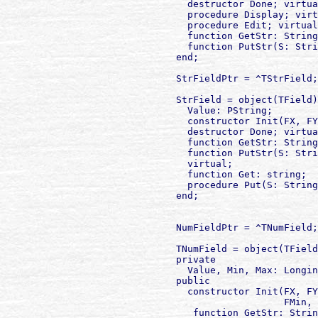
               destructor Done; virtua
               procedure Display; virt
               procedure Edit; virtual
               function GetStr: String
               function PutStr(S: Stri
             end;

             StrFieldPtr = ^TStrField;

             StrField = object(TField)

               Value: PString;

               constructor Init(FX, FY
               destructor Done; virtua
               function GetStr: String
               function PutStr(S: Stri
               virtual;

               function Get: string;

               procedure Put(S: String
             end;

             NumFieldPtr = ^TNumField;

             TNumField = object(TField
             private

               Value, Min, Max: Longin
             public

               constructor Init(FX, FY
                                FMin, 
                function GetStr: Strin