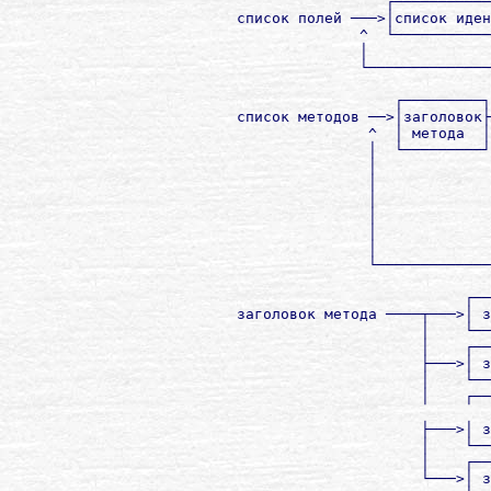
                          ┌───────────
         список полей ───>│cписок иден
                       ^  └───────────
                       │              
                       └──────────────
                           ┌─────────┐
         список методов ──>│заголовок├
                        ^  │ метода  │
                        │  └─────────┘
                        │             
                        │             
                        │             
                        │             
                        │             
                        │             
                        └─────────────
                                   ┌──
         заголовок метода ────┬───>│ з
                              │    └──
                              │    ┌──
                              ├───>│ з
                              │    └──
                              │    ┌──
                              ├───>│ з
                              │    └──
                              │    ┌──
                              └───>│ з