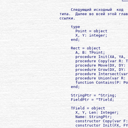
                                   └──
             Следующий исходный  код  
        типа.  Далее во всей этой глав
        ссылки.

             type

               Point = object

               X, Y: integer;

             end;

             Rect = object

               A, B: TPoint;

               procedure Init(XA, YA, 
               procedure Copy(var R: T
               procedure Move(DX, DY: 
               procedure Grow(DX, DY: 
               procedure Intersect(var
               procedure Union(var R: 
               function Contains(P: Po
             end;

             StringPtr = ^String;

             FieldPtr = ^TField;

             TField = object

               X, Y, Len: Integer;

               Name: StringPtr;

               constructor Copy(var F:
               constructor Init(FX, FY