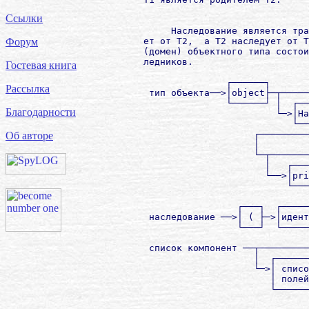
Ссылки
             Наследование является тра
        ет от T2,  а T2 наследует от T
Форум
        (домен) объектного типа состои
        ледников.

Гостевая книга
                       ┌──────┐       
Рассылка
         тип объекта──>│object├─┬─────
                       └──────┘ │  ┌──
Благодарности
                                └─>│Hа
                                   └──
                            ┌─────────
Об авторе
                            │         
                            └─┬───────
                              │   ┌───
                              └──>│pri
                                  └───
                         ┌───┐  ┌─────
         наследование ──>│ ( ├─>│идент
                         └───┘  └─────
         список компонент ──┬─────────
                            │  ┌──────
                            └─>│ списо
                               │ полей
                               └──────