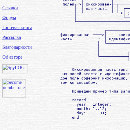
         полей┬─>│ фиксирован-├─┬─────
Ссылки
              │  │ ная часть  │ │  ┌──
              │  └────────────┘ └─>│ ;
              │                    └──
Форум
              └───────────────────────
Гостевая книга
                           ┌──────────
        фиксированная ────>│     списо
Рассылка
        часть           ^  │ идентифик
                        │  └──────────
Благодарности
                        │             
                        │            ┌
                        └────────────┤
Об авторе
                                     └
             Фиксированная часть типа 
        ных полей вместе с идентификат
        дое поле содержит информацию, 
        тем же способом.

             Приведем пример типа запи
             record

               year:  integer;        
               month: 1..12;          
               day:   1..31;          
             end
