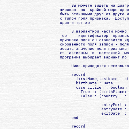
             Вы можете видеть на диагр
        цирован  по  крайней мере одно
        быть отличными друг от друга и
        с типом поля признака.  Доступ
        один и тот же.

             В вариантной части можно 
        тор  -  идентификатор  признак
        признака поля он становится ид
        сированного поля записи - поля
        зовать значение поля признака 
        ся  активным  в  настоящий  мо
        программа выбирает вариант по 
             Ниже приводятся несколько
             record

               firstName,lastName : st
               birthDate : Date;

               case citizen : boolean 
                 True  : (birthPlace: 
                 False : (country   : 
                          entryPort : 
                          entryDate : 
                          exitDate  : 
             end

             record
