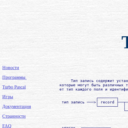
Новости
Программы
             Тип запись содержит устан
        которые могут быть различных т
Turbo Pascal
        ет тип каждого поля и идентифи
Игры
                        ┌────────┐    
         тип запись ───>│ record ├──┬─
Документация
                        └────────┘  │ 
                                    └─
                                      
Странности
                                      
FAQ
         список  ┌────────────┐
