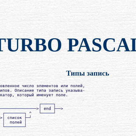
TURBO PASCA
Типы запись
овленное число элементов или полей,

ипов. Описание типа запись указыва-

катор, который именует поле.

                ┌─────┐

───────────────>│ end ├──>

 ┌────────┐ ^   └─────┘

>│ список ├─┘

 │  полей │

 └────────┘
