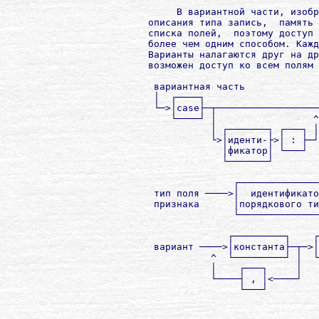
             В вариантной части, изобр
        описания типа запись,  память 
        списка полей,  поэтому доступ 
        более чем одним способом. Кажд
        Варианты налагаются друг на др
        возможен доступ ко всем полям 
         вариантная часть

         │  ┌────┐                    
         └─>│case├─┬──────────────────
            └────┘ │                 ^
                   │ ┌───────┐ ┌───┐ │
                   └>│иденти-├>│ : ├─┘
                     │фикатор│ └───┘  
                     └───────┘

                       ┌──────────────
         тип поля ────>│  идентификато
         признака      │порядкового ти
                       └──────────────
                      ┌─────────┐    ┌
         вариант ────>│константа├─┬─>│
                   ^  └─────────┘ │  └
                   │    ┌───┐     │   
                   └────┤ , │<────┘   
                        └───┘         
                                      
                                      