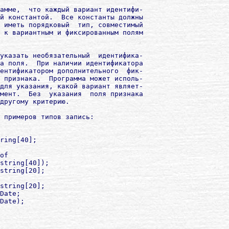
амме,  что каждый вариант идентифи-

й константой.  Все константы должны

 иметь порядковый  тип, совместимый

 к вариантным и фиксированным полям

указать необязательный  идентифика-

а поля.  При наличии идентификатора

ентификатором дополнительного  фик-

 признака.  Программа может исполь-

для указания, какой вариант являет-

мент.  Без  указания  поля признака

другому критерию.

 примеров типов запись:

ring[40];

of

string[40]);

string[20];

string[20];

Date;

Date);
