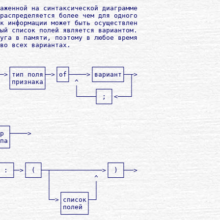
аженной на синтаксической диаграмме

распределяется более чем для одного

к информации может быть осуществлен

ый список полей является вариантом.

уга в памяти, поэтому в любое время

во всех вариантах.

  ┌────────┐  ┌──┐     ┌───────┐

─>│тип поля├─>│of├────>│вариант├─┬>

  │признака│  └──┘ ^   └───────┘ │

  └────────┘       │    ┌───┐    │

                   └────┤ ; │<───┘

                        └───┘

──┐

р ├────>

па│

──┘

───┐  ┌───┐                ┌───┐

 : ├─>│ ( ├─┬─────────────>│ ) ├──>

───┘  └───┘ │           ^  └───┘

            │           │

            │  ┌──────┐ │

            └─>│список├─┘

               │полей │

               └──────┘
