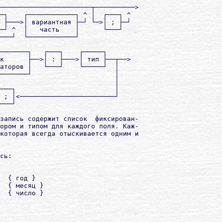
───────────────────────┬──────────>

─┐    ┌────────────┐ ^ │  ┌───┐ ^

 ├───>│ вариантная ├─┘ └─>│ ; ├─┘

─┘ ^  │   часть    │      └───┘

───┘  └────────────┘

───────┐   ┌───┐    ┌─────┐

к      ├──>│ : ├───>│ тип ├──┬──>

аторов │   └───┘    └─────┘  │

───────┘                     │

                             │

───┐                         │

 ; │<────────────────────────┘

───┘

запись содержит список  фиксирован-

ором и типом для каждого поля. Каж-

которая всегда отыскивается одним и

сь:

  { год }

  { месяц }

  { число }
