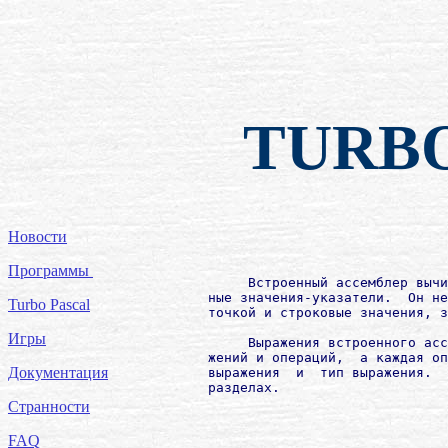
TURB
Новости
Программы
             Встроенный ассемблер вычи
        ные значения-указатели.  Он не
Turbo Pascal
        точкой и строковые значения, з
Игры
             Выражения встроенного асс
        жений и операций,  а каждая оп
Документация
        выражения  и  тип выражения.  
        разделах.

Странности
FAQ