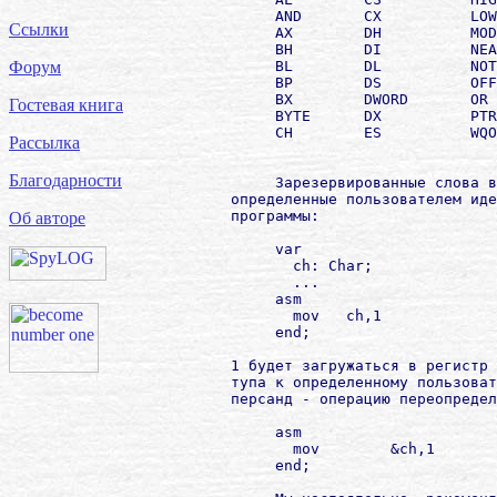
             AND       CX          LOW
Ссылки
             AX        DH          MOD
             BH        DI          NEA
             BL        DL          NOT
Форум
             BP        DS          OFF
             BX        DWORD       OR 
Гостевая книга
             BYTE      DX          PTR
             CH        ES          WQO
Рассылка
                                      
Благодарности
             Зарезервированные слова в
        определенные пользователем иде
        программы:

Об авторе
             var

               ch: Char;

               ...

             asm

               mov   ch,1

             end;

        1 будет загружаться в регистр 
        тупа к определенному пользоват
        персанд - операцию переопредел
             asm

               mov        &ch,1

             end;
