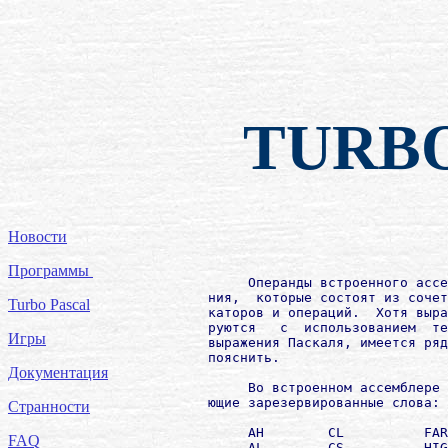
TURB
Новости
Программы
             Операнды встроенного ассе
        ния,  которые состоят из сочет
Turbo Pascal
        каторов и операций.  Хотя выра
        руются   с  использованием  те
Игры
        выражения Паскаля, имеется ряд
        пояснить.

Документация
             Во встроенном ассемблере 
        ющие зарезервированные слова:

Странности
             AH        CL          FAR
FAQ
             AL        CS          HIG