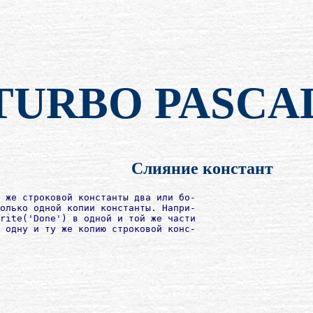
TURBO PASCA
Слияние констант
 же строковой константы два или бо-

олько одной копии константы. Напри-

rite('Dоnе') в одной и той же части

 одну и ту же копию строковой конс-
