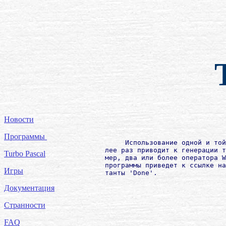
Новости
Программы
             Использование одной и той
        лее раз приводит к генерации т
Turbo Pascal
        мер, два или более оператора W
        программы приведет к ссылке на
Игры
Документация
Странности
FAQ