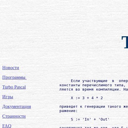
Новости
Программы
             Если участвующие  в  опер
        константы перечислимого типа, 
Turbo Pascal
        ляется во время компиляции. На
Игры
             Х := 3 + 4 * 2

Документация
        приведет к генерации такого же
        ражение:

Странности
             S := 'In' + 'Out'

FAQ
        генерирует тот же код, что S :