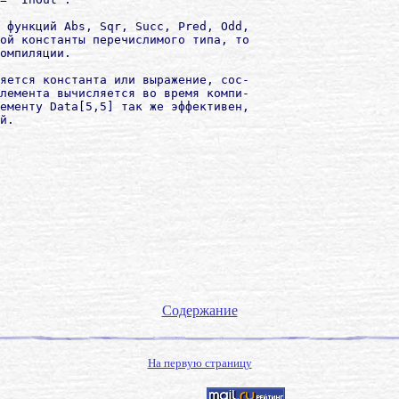
 функций Abs, Sqr, Succ, Pred, Odd,

ой константы перечислимого типа, то

омпиляции.

яется константа или выражение, сос-

лемента вычисляется во время компи-

ементу Dаtа[5,5] так же эффективен,

Содержание
На первую страницу