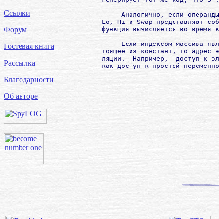
Ссылки
             Аналогично, если операнды
        Lo, Hi и Swap представляют соб
        функция вычисляется во время к
Форум
             Если индексом массива явл
Гостевая книга
        тоящее из констант, то адрес э
        ляции.  Например,  доступ к эл
Рассылка
Благодарности
Об авторе