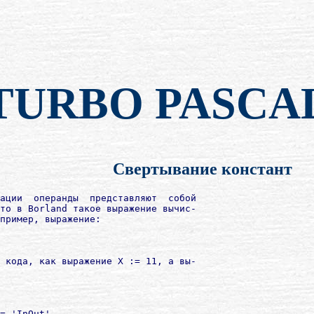
TURBO PASCA
Свертывание констант
ации  операнды  представляют  собой

то в Borland такое выражение вычис-

пример, выражение:

 кода, как выражение Х := 11, а вы-

= 'InOut'.
