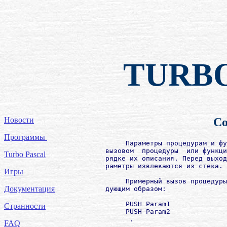
TURB
Новости
Со
Программы
             Параметры процедурам и фу
        вызовом  процедуры  или функци
Turbo Pascal
        рядке их описания. Перед выход
        раметры извлекаются из стека.

Игры
             Примерный вызов процедуры
Документация
        дующим образом:

             PUSH Param1

Странности
             PUSH Param2

              .

FAQ
              .
