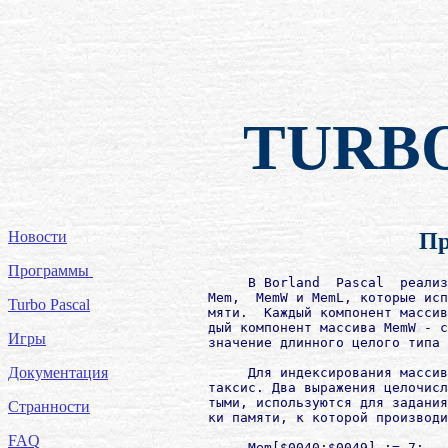
TURB
Новости
Пр
Программы
             В Borland  Pascal  реализ
        Mem,  MemW и MemL, которые исп
Turbo Pascal
        мяти.  Каждый компонент массив
        дый компонент массива MemW - с
Игры
        значение длинного целого типа 
Документация
             Для индексирования массив
        таксис. Два выражения целочисл
        тыми, используются для задания
Странности
        ки памяти, к которой производи
FAQ
             Mem[$0040:$0049] := 7;
