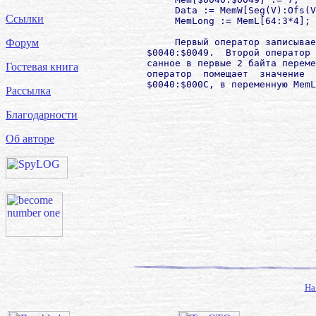
             Data := MemW[Seg(V):Ofs(V
Ссылки
             MemLong := MemL[64:3*4];

             Первый оператор записывае
Форум
        $0040:$0049.  Второй оператор 
        санное в первые 2 байта переме
Гостевая книга
        оператор  помещает  значение  
Рассылка
Благодарности
Об авторе
На