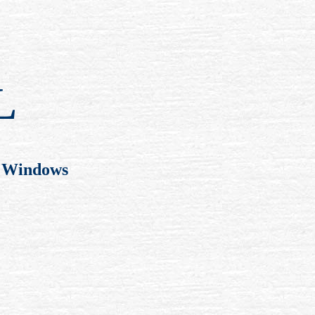
L
х Windows