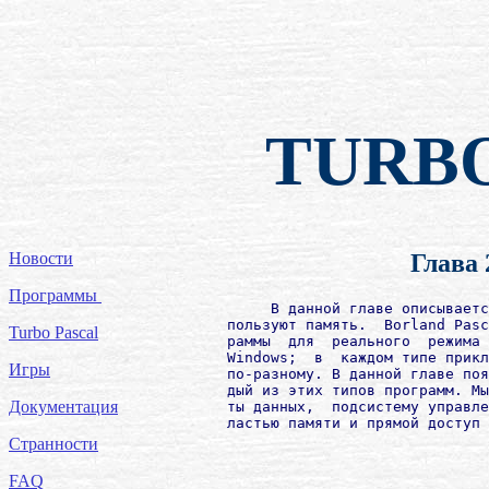
TURB
Новости
Глава
Программы
             В данной главе описываетс
        пользуют память.  Borland Pasc
Turbo Pascal
        раммы  для  реального  режима 
        Windows;  в  каждом типе прикл
Игры
        по-разному. В данной главе поя
        дый из этих типов программ. Мы
Документация
        ты данных,  подсистему управле
Странности
FAQ