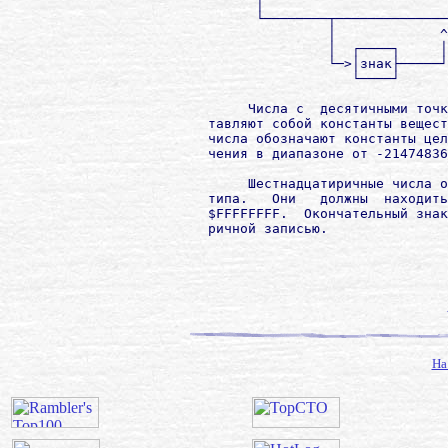
              │                       
              └────────┬──────────────
                       │             ^
                       │  ┌────┐     │

                       └─>│знак├─────┘

                          └────┘

             Числа с  десятичными точк
        тавляют собой константы вещест
        числа обозначают константы цел
        чения в диапазоне от -21474836
             Шестнадцатиричные числа о
        типа.   Они   должны  находить
        $FFFFFFFF.  Окончательный знак
        ричной записью.

На