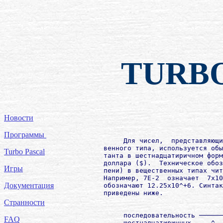
TURB
Новости
Программы
             Для чисел,  представляющи
        венного типа, используется обы
Turbo Pascal
        танта в шестнадцатиричном форм
        доллара ($).  Техническое обоз
Игры
        пени) в вещественных типах чит
        Например, 7E-2  означает  7х10
Документация
        обозначают 12.25х10^+6. Синтак
        приведены ниже.

Странности
                                      
             последовательность ──────
FAQ
             шестнадцатиричных     ^  