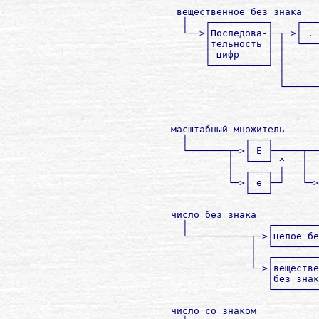
             вещественное без знака

              │   ┌──────────┐    ┌───
              └──>│Последова-├─┬─>│ . 
                  │тельность │ │  └───
                  │ цифр     │ │      
                  └──────────┘ │      
                               │      
                               └──────
                                      
                                      
            масштабный множитель

              │          ┌───┐        
              └───────┬─>│ E ├─────┬──
                      │  └───┘ ^   │  
                      │  ┌───┐ │   │  
                      └─>│ е ├─┘   └─>
                         └───┘        
            число без знака

              │              ┌────────
              └───────────┬─>│целое бе
                          │  └────────
                          │  ┌────────
                          └─>│веществе
                             │без знак
                             └────────
            число со знаком
