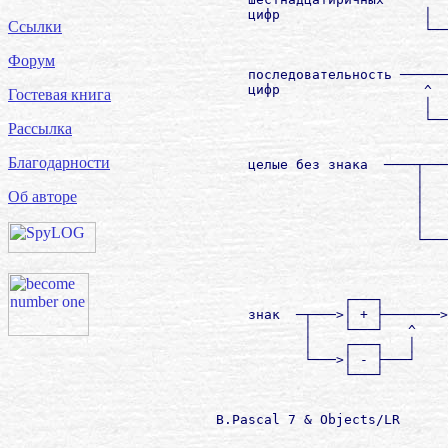
             цифр                  │  
Ссылки
                                   └──
                                      
Форум
             последовательность ──────
             цифр                  ^  
Гостевая книга
                                   │  
                                   └──
Рассылка
                                      
Благодарности
             целые без знака  ────┬───
                                  │   
                                  │   
Об авторе
                                  │   
                                  │   
                                  └───
                                      
                                      
                                      
                         ┌───┐

             знак  ─┬───>│ + ├───────>

                    │    └───┘   ^

                    │    ┌───┐   │

                    └───>│ - ├───┘

                         └───┘

         B.Pascal 7 & Objects/LR      