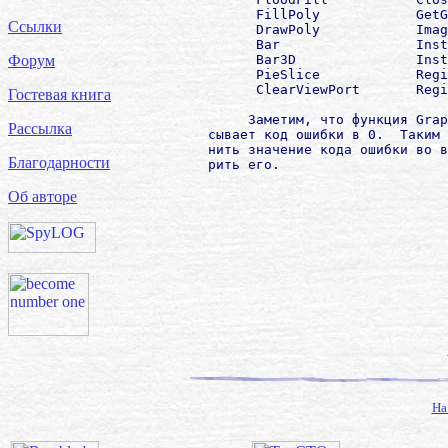
              FillPoly            GetG
Ссылки
              DrawPoly            Imag
              Bar                 Inst
              Bаr3D               Inst
Форум
              PieSlice            Regi
              ClearViewPort       Regi
Гостевая книга
             Заметим, что функция Grap
Рассылка
        сывает код ошибки в 0.  Таким 
        нить значение кода ошибки во в
Благодарности
        рить его.

Об авторе
На