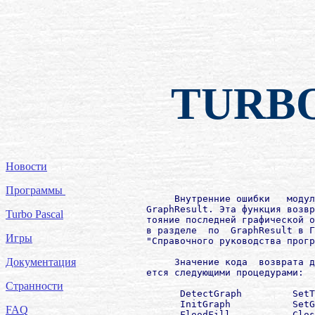
TURB
Новости
Программы
             Внутренние ошибки   модул
        GraphResult. Эта функция возвр
Turbo Pascal
        тояние последней графической о
        в разделе  по  GraphResult в Г
Игры
        "Справочного руководства прогр
Документация
             Значение кода  возврата д
        ется следующими процедурами:

Странности
              DetectGraph         SetT
              InitGraph           SetG
FAQ
              FloodFill           Clos