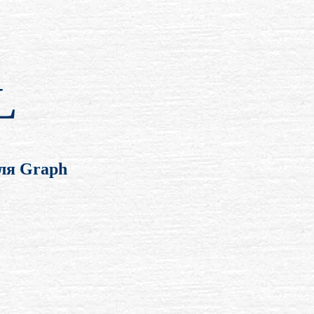
L
уля Graph